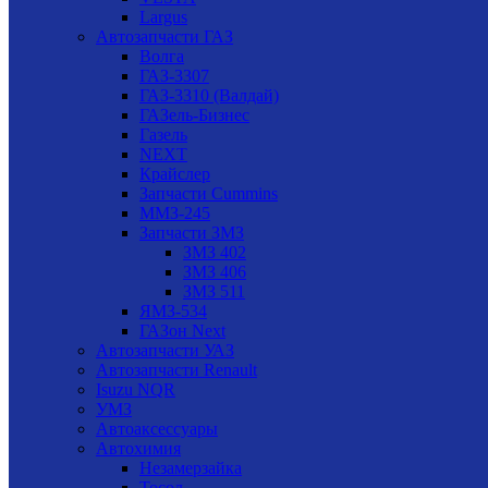
Largus
Автозапчасти ГАЗ
Волга
ГАЗ-3307
ГАЗ-3310 (Валдай)
ГАЗель-Бизнес
Газель
NEXT
Крайслер
Запчасти Cummins
ММЗ-245
Запчасти ЗМЗ
ЗМЗ 402
ЗМЗ 406
ЗМЗ 511
ЯМЗ-534
ГАЗон Next
Автозапчасти УАЗ
Автозапчасти Renault
Isuzu NQR
УМЗ
Автоаксессуары
Автохимия
Незамерзайка
Тосол