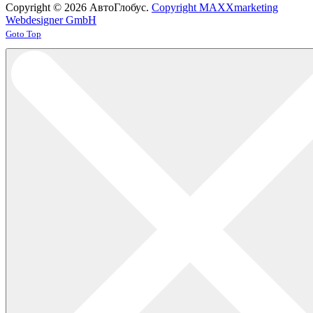
Copyright © 2026 АвтоГлобус.
Copyright MAXXmarketing
Webdesigner GmbH
Joomla! 3 Templates
Goto Top