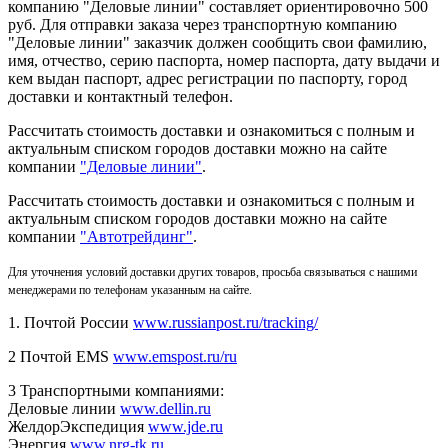
компанию "Деловые линии" составляет ориентировочно 500
руб. Для отправки заказа через транспортную компанию
"Деловые линии" заказчик должен сообщить свои фамилию,
имя, отчество, серию паспорта, номер паспорта, дату выдачи и
кем выдан паспорт, адрес регистрации по паспорту, город
доставки и контактный телефон.
Рассчитать стоимость доставки и ознакомиться с полным и
актуальным списком городов доставки можно на сайте
компании
"Деловые линии"
.
Рассчитать стоимость доставки и ознакомиться с полным и
актуальным списком
городов доставки можно на сайте
компании
"Автотрейдинг"
.
Для уточнения условий доставки других товаров, просьба связываться с нашими
менеджерами по телефонам указанным на сайте.
1. Почтой России
www.russianpost.ru/tracking/
2 Почтой EMS
www.emspost.ru/ru
3 Транспортными компаниями:
Деловые линии
www.dellin.ru
ЖелдорЭкспедиция
www.jde.ru
Энергия
www.nrg-tk.ru