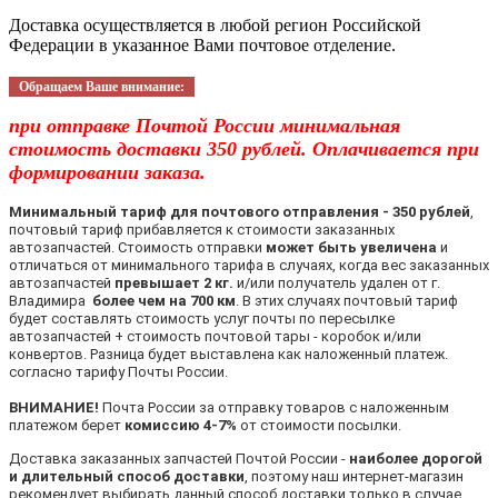
Доставка осуществляется в любой регион Российской
Федерации в указанное Вами почтовое отделение.
Обращаем Ваше внимание:
при отправке Почтой России минимальная
стоимость доставки 350 рублей. Оплачивается при
формировании заказа.
Минимальный тариф для почтового отправления - 350 рублей
,
почтовый тариф прибавляется к стоимости заказанных
автозапчастей. Стоимость отправки
может быть увеличена
и
отличаться от минимального тарифа в случаях, когда вес заказанных
автозапчастей
превышает 2 кг.
и/или получатель удален от г.
Владимира
более чем на 700 км
. В этих случаях почтовый тариф
будет составлять стоимость услуг почты по пересылке
автозапчастей + стоимость почтовой тары - коробок и/или
конвертов. Разница будет выставлена как наложенный платеж.
согласно тарифу Почты России.
ВНИМАНИЕ!
Почта России за отправку товаров с наложенным
платежом берет
комиссию 4-7%
от стоимости посылки.
Доставка заказанных запчастей Почтой России -
наиболее дорогой
и длительный способ доставки
, поэтому наш интернет-магазин
рекомендует выбирать данный способ доставки только в случае