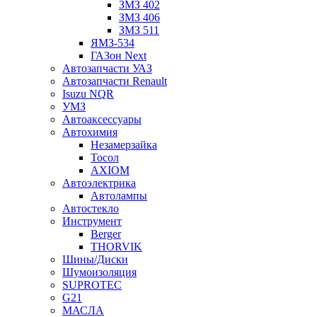
ЗМЗ 402
ЗМЗ 406
ЗМЗ 511
ЯМЗ-534
ГАЗон Next
Автозапчасти УАЗ
Автозапчасти Renault
Isuzu NQR
УМЗ
Автоаксессуары
Автохимия
Незамерзайка
Тосол
AXIOM
Автоэлектрика
Автолампы
Автостекло
Инструмент
Berger
THORVIK
Шины/Диски
Шумоизоляция
SUPROTEC
G21
МАСЛА