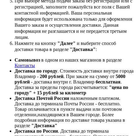
При выборе метода подачи заказа без регистрации или с
регистрацией, заполните пожалуйста все поля с Вашей
контактной информацией. Ваша персональная
информация будет использована только для оформления
Вашего заказа и осуществления доставки. Данная
информация не разглашается и не передается третьим
лицам.
Нажмите на кнопку
"Далее"
и выберите способ
доставки товара в разделе
''Доставка"
:
Самовывоз
в одном из наших магазинов в разделе
Контакты
Доставка по городу
. Стоимость доставки внутри города
Владимир -
200 рублей
. При заказе на сумму от
5000
рублей
- доставка внутри г. Владимир
бесплатная
.
Доставка за пределы города рассчитывается:
"цена по
городу" + 15 рублей за километр
Доставка Почтой России
наложенным платежом.
Доставка до терминала Почты России - бесплатно.
Товар оплачивается в пункте выдачи или почтовом
отделении,находящимся в Вашем городе. Более
подробная информация по доставке товара указана в
разделе
"Доставка"
Доставка по России
. Доставка до терминала