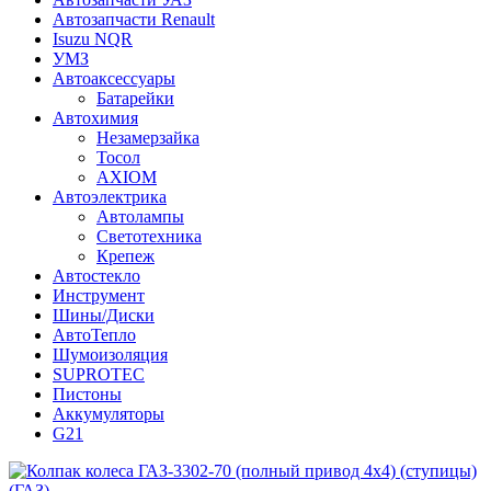
Автозапчасти Renault
Isuzu NQR
УМЗ
Автоаксессуары
Батарейки
Автохимия
Незамерзайка
Тосол
AXIOM
Автоэлектрика
Автолампы
Светотехника
Крепеж
Автостекло
Инструмент
Шины/Диски
АвтоТепло
Шумоизоляция
SUPROTEC
Пистоны
Аккумуляторы
G21