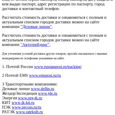
кем выдан паспорт, адрес регистрации по паспорту, город
доставки и контактный телефон.
Рассчитать стоимость доставки и ознакомиться с полным и
актуальным списком городов доставки можно на сайте
компании
"Деловые линии"
.
Рассчитать стоимость доставки и ознакомиться с полным и
актуальным списком
городов доставки можно на сайте
компании
"Автотрейдинг"
.
Для уточнения условий доставки других товаров, просьба связываться с нашими
менеджерами по телефонам указанным на сайте.
1. Почтой России
www.russianpost.ru/tracking/
2 Почтой EMS
www.emspost.ru/ru
3 Транспортными компаниями:
Деловые линии
www.dellin.ru
ЖелдорЭкспедиция
www.jde.ru
Энергия
www.nrg-tk.ru
КИТ
www.tk-kit.ru
ПЭК
www.pecom.ru/ru
РАТЭК
www.rateksib.ru