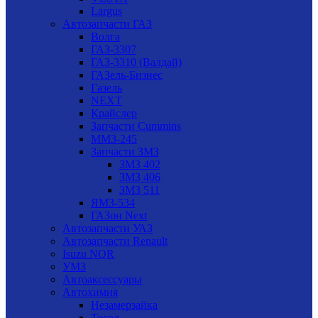
Largus
Автозапчасти ГАЗ
Волга
ГАЗ-3307
ГАЗ-3310 (Валдай)
ГАЗель-Бизнес
Газель
NEXT
Крайслер
Запчасти Cummins
ММЗ-245
Запчасти ЗМЗ
ЗМЗ 402
ЗМЗ 406
ЗМЗ 511
ЯМЗ-534
ГАЗон Next
Автозапчасти УАЗ
Автозапчасти Renault
Isuzu NQR
УМЗ
Автоаксессуары
Автохимия
Незамерзайка
Тосол