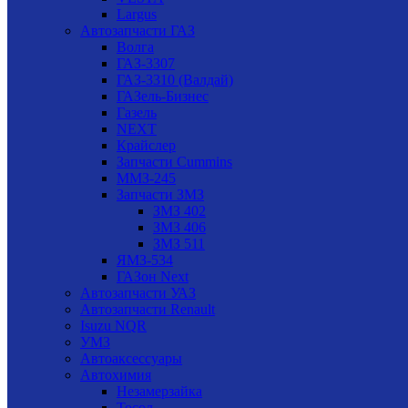
Largus
Автозапчасти ГАЗ
Волга
ГАЗ-3307
ГАЗ-3310 (Валдай)
ГАЗель-Бизнес
Газель
NEXT
Крайслер
Запчасти Cummins
ММЗ-245
Запчасти ЗМЗ
ЗМЗ 402
ЗМЗ 406
ЗМЗ 511
ЯМЗ-534
ГАЗон Next
Автозапчасти УАЗ
Автозапчасти Renault
Isuzu NQR
УМЗ
Автоаксессуары
Автохимия
Незамерзайка
Тосол