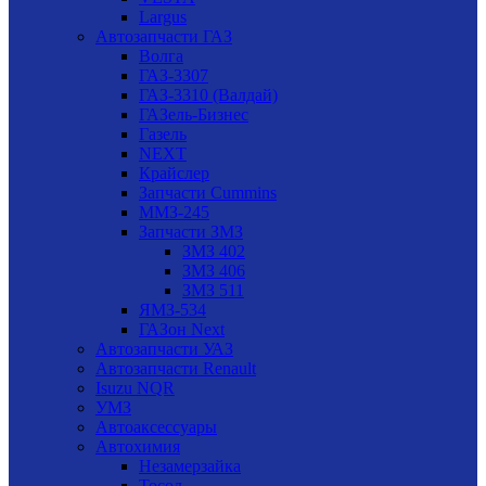
Largus
Автозапчасти ГАЗ
Волга
ГАЗ-3307
ГАЗ-3310 (Валдай)
ГАЗель-Бизнес
Газель
NEXT
Крайслер
Запчасти Cummins
ММЗ-245
Запчасти ЗМЗ
ЗМЗ 402
ЗМЗ 406
ЗМЗ 511
ЯМЗ-534
ГАЗон Next
Автозапчасти УАЗ
Автозапчасти Renault
Isuzu NQR
УМЗ
Автоаксессуары
Автохимия
Незамерзайка
Тосол