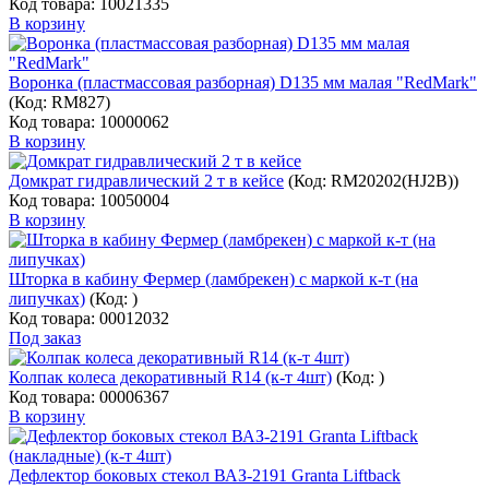
Код товара: 10021335
В корзину
Воронка (пластмассовая разборная) D135 мм малая "RedMark"
(Код:
RM827
)
Код товара: 10000062
В корзину
Домкрат гидравлический 2 т в кейсе
(Код:
RM20202(HJ2B)
)
Код товара: 10050004
В корзину
Шторка в кабину Фермер (ламбрекен) с маркой к-т (на
липучках)
(Код:
)
Код товара: 00012032
Под заказ
Колпак колеса декоративный R14 (к-т 4шт)
(Код:
)
Код товара: 00006367
В корзину
Дефлектор боковых стекол ВАЗ-2191 Granta Liftback