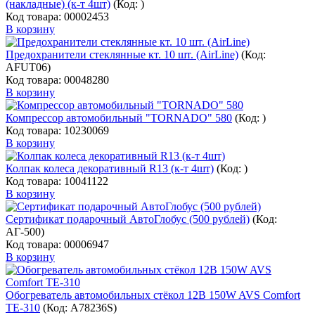
(накладные) (к-т 4шт)
(Код:
)
Код товара: 00002453
В корзину
Предохранители стеклянные кт. 10 шт. (AirLine)
(Код:
AFUT06
)
Код товара: 00048280
В корзину
Компрессор автомобильный "TORNADO" 580
(Код:
)
Код товара: 10230069
В корзину
Колпак колеса декоративный R13 (к-т 4шт)
(Код:
)
Код товара: 10041122
В корзину
Сертификат подарочный АвтоГлобус (500 рублей)
(Код:
АГ-500
)
Код товара: 00006947
В корзину
Обогреватель автомобильных стёкол 12В 150W AVS Comfort
TE-310
(Код:
A78236S
)