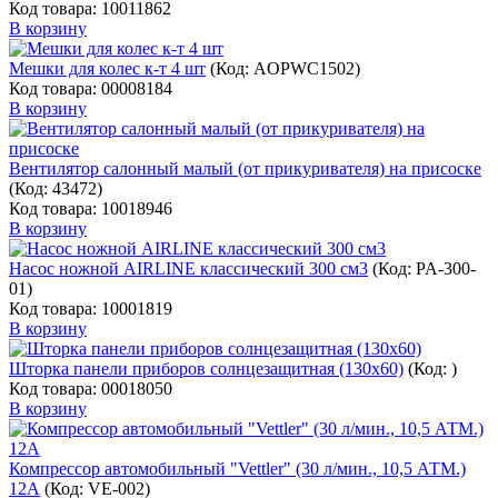
Код товара: 10011862
В корзину
Мешки для колес к-т 4 шт
(Код:
AOPWC1502
)
Код товара: 00008184
В корзину
Вентилятор салонный малый (от прикуривателя) на присоске
(Код:
43472
)
Код товара: 10018946
В корзину
Насос ножной AIRLINE классический 300 см3
(Код:
PA-300-
01
)
Код товара: 10001819
В корзину
Шторка панели приборов солнцезащитная (130х60)
(Код:
)
Код товара: 00018050
В корзину
Компрессор автомобильный "Vettler" (30 л/мин., 10,5 АТМ.)
12А
(Код:
VE-002
)