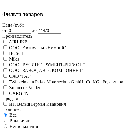
Фильтр товаров
Цена (руб):
от
до
Производитель:
AIRLINE
ООО "Автомагнат-Нижний"
BOSCH
Miles
ООО "РУСИНСТРУМЕНТ-РЕГИОН"
ООО "ЗАВОД АВТОКОМПОНЕНТ"
ОАО "ГАЗ"
"Winkelmann Palsis MotortechnikGmbH+Co.KG",Редермарк
Zommer s Vettler
CARGEN
Продавцы:
ИП Вельш Герман Иванович
Наличие:
Все
В наличии
Нет в наличии