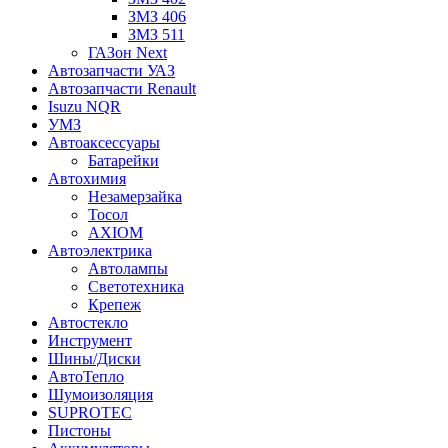
ЗМЗ 406
ЗМЗ 511
ГАЗон Next
Автозапчасти УАЗ
Автозапчасти Renault
Isuzu NQR
УМЗ
Автоаксессуары
Батарейки
Автохимия
Незамерзайка
Тосол
AXIOM
Автоэлектрика
Автолампы
Светотехника
Крепеж
Автостекло
Инструмент
Шины/Диски
АвтоТепло
Шумоизоляция
SUPROTEC
Пистоны