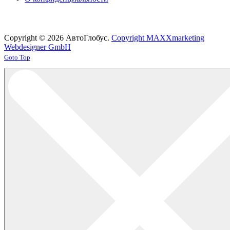
Copyright © 2026 АвтоГлобус.
Copyright MAXXmarketing
Webdesigner GmbH
Joomla! 3 Templates
Goto Top