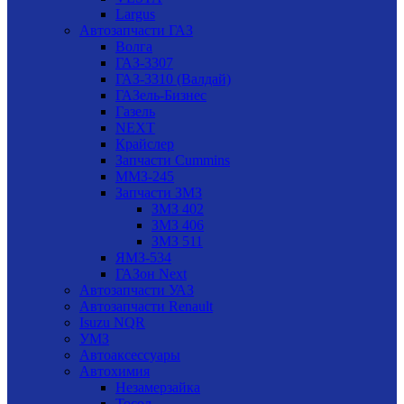
Largus
Автозапчасти ГАЗ
Волга
ГАЗ-3307
ГАЗ-3310 (Валдай)
ГАЗель-Бизнес
Газель
NEXT
Крайслер
Запчасти Cummins
ММЗ-245
Запчасти ЗМЗ
ЗМЗ 402
ЗМЗ 406
ЗМЗ 511
ЯМЗ-534
ГАЗон Next
Автозапчасти УАЗ
Автозапчасти Renault
Isuzu NQR
УМЗ
Автоаксессуары
Автохимия
Незамерзайка
Тосол