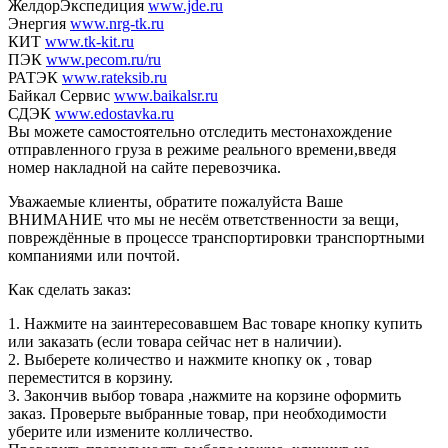
ЖелдорЭкспедиция
www.jde.ru
Энергия
www.nrg-tk.ru
КИТ
www.tk-kit.ru
ПЭК
www.pecom.ru/ru
РАТЭК
www.rateksib.ru
Байкал Сервис
www.baikalsr.ru
СДЭК
www.edostavka.ru
Вы можете самостоятельно отследить местонахождение
отправленного груза в режиме реального времени,введя
номер накладной на сайте перевозчика.
Уважаемые клиенты, обратите пожалуйста Ваше
ВНИМАНИЕ что мы не несём ответственности за вещи,
повреждённые в процессе транспортировки транспортными
компаниями или почтой.
Как сделать заказ:
1. Нажмите на заинтересовавшем Вас товаре кнопку купить
или заказать (если товара сейчас нет в наличии).
2. Выберете количество и нажмите кнопку ок , товар
переместится в корзину.
3. Закончив выбор товара ,нажмите на корзине оформить
заказ. Проверьте выбранные товар, при необходимости
уберите или измените колличество.