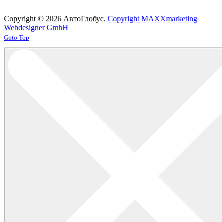
Copyright © 2026 АвтоГлобус.
Copyright MAXXmarketing
Webdesigner GmbH
Joomla! 3 Templates
Goto Top