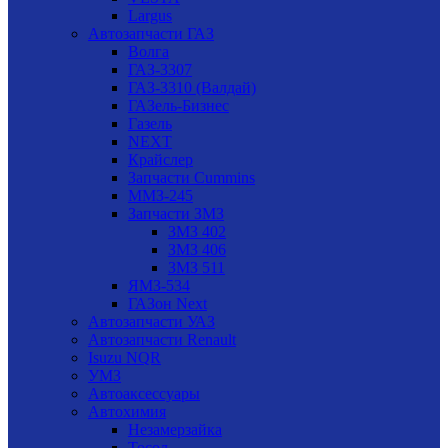
Largus
Автозапчасти ГАЗ
Волга
ГАЗ-3307
ГАЗ-3310 (Валдай)
ГАЗель-Бизнес
Газель
NEXT
Крайслер
Запчасти Cummins
ММЗ-245
Запчасти ЗМЗ
ЗМЗ 402
ЗМЗ 406
ЗМЗ 511
ЯМЗ-534
ГАЗон Next
Автозапчасти УАЗ
Автозапчасти Renault
Isuzu NQR
УМЗ
Автоаксессуары
Автохимия
Незамерзайка
Тосол