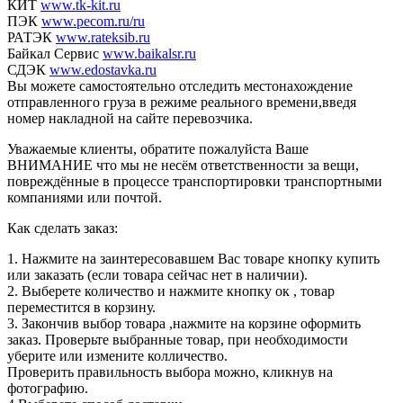
КИТ
www.tk-kit.ru
ПЭК
www.pecom.ru/ru
РАТЭК
www.rateksib.ru
Байкал Сервис
www.baikalsr.ru
СДЭК
www.edostavka.ru
Вы можете самостоятельно отследить местонахождение
отправленного груза в режиме реального времени,введя
номер накладной на сайте перевозчика.
Уважаемые клиенты, обратите пожалуйста Ваше
ВНИМАНИЕ что мы не несём ответственности за вещи,
повреждённые в процессе транспортировки транспортными
компаниями или почтой.
Как сделать заказ:
1. Нажмите на заинтересовавшем Вас товаре кнопку купить
или заказать (если товара сейчас нет в наличии).
2. Выберете количество и нажмите кнопку ок , товар
переместится в корзину.
3. Закончив выбор товара ,нажмите на корзине оформить
заказ. Проверьте выбранные товар, при необходимости
уберите или измените колличество.
Проверить правильность выбора можно, кликнув на
фотографию.