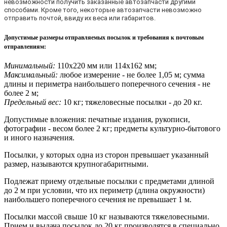
невозможности получить заказанные автозапчасти другими
способами. Кроме того, некоторые автозапчасти невозможно
отправить почтой, ввиду их веса или габаритов.
Допустимые размеры отправляемых посылок и требования к почтовым
отправлениям
:
Минимальный:
110х220 мм или 114х162 мм;
Максимальный:
любое измерение - не более 1,05 м; сумма
длины и периметра наибольшего поперечного сечения - не
более 2 м;
Предельный вес:
10 кг; тяжеловесные посылки - до 20 кг.
Допустимые вложения: печатные издания, рукописи,
фотографии - весом более 2 кг; предметы культурно-бытового
и иного назначения.
Посылки, у которых одна из сторон превышает указанный
размер, называются крупногабаритными.
Подлежат приему отдельные посылки с предметами длиной
до 2 м при условии, что их периметр (длина окружности)
наибольшего поперечного сечения не превышает 1 м.
Посылки массой свыше 10 кг называются тяжеловесными.
Прием и выдача посылок до 20 кг производятся в специально