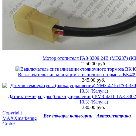
Мотор отопителя ГАЗ-3309 24В (МЭ237) (К
1250.00 руб.
Выключатель сигнализации стояночного тормоза ВК409
345.00 руб.
Датчик температуры (блока управления) УМЗ-4216 ГАЗ-330
10.3) (Калуга)
380.00 руб.
Copyright
Все товары категории "Автоэлектрика"
MAXXmarketing
GmbH