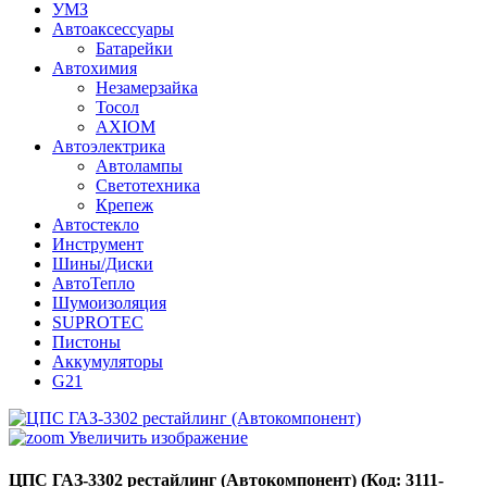
УМЗ
Автоаксессуары
Батарейки
Автохимия
Незамерзайка
Тосол
AXIOM
Автоэлектрика
Автолампы
Светотехника
Крепеж
Автостекло
Инструмент
Шины/Диски
АвтоТепло
Шумоизоляция
SUPROTEC
Пистоны
Аккумуляторы
G21
Увеличить изображение
ЦПС ГАЗ-3302 рестайлинг (Автокомпонент)
(Код:
3111-