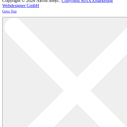
Copyright © 2026 АвтоГлобус.
Copyright MAXXmarketing
Webdesigner GmbH
Joomla! 3 Templates
Goto Top