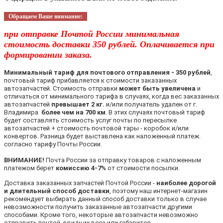
Обращаем Ваше внимание:
при отправке Почтой России минимальная
стоимость доставки 350 рублей. Оплачивается при
формировании заказа.
Минимальный тариф для почтового отправления - 350 рублей
,
почтовый тариф прибавляется к стоимости заказанных
автозапчастей. Стоимость отправки
может быть увеличена
и
отличаться от минимального тарифа в случаях, когда вес заказанных
автозапчастей
превышает 2 кг.
и/или получатель удален от г.
Владимира
более чем на 700 км
. В этих случаях почтовый тариф
будет составлять стоимость услуг почты по пересылке
автозапчастей + стоимость почтовой тары - коробок и/или
конвертов. Разница будет выставлена как наложенный платеж.
согласно тарифу Почты России.
ВНИМАНИЕ!
Почта России за отправку товаров с наложенным
платежом берет
комиссию 4-7%
от стоимости посылки.
Доставка заказанных запчастей Почтой России -
наиболее дорогой
и длительный способ доставки
, поэтому наш интернет-магазин
рекомендует выбирать данный способ доставки только в случае
невозможности получить заказанные автозапчасти другими
способами. Кроме того, некоторые автозапчасти невозможно
отправить почтой, ввиду их веса или габаритов.