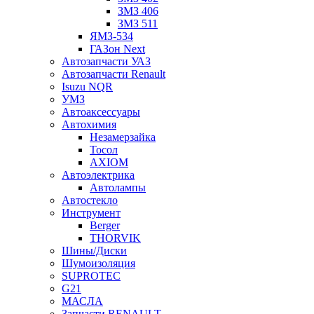
ЗМЗ 406
ЗМЗ 511
ЯМЗ-534
ГАЗон Next
Автозапчасти УАЗ
Автозапчасти Renault
Isuzu NQR
УМЗ
Автоаксессуары
Автохимия
Незамерзайка
Тосол
AXIOM
Автоэлектрика
Автолампы
Автостекло
Инструмент
Berger
THORVIK
Шины/Диски
Шумоизоляция
SUPROTEC
G21
МАСЛА
Запчасти RENAULT