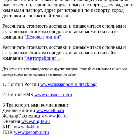
имя, отчество, серию паспорта, номер паспорта, дату выдачи и
кем выдан паспорт, адрес регистрации по паспорту, город
доставки и контактный телефон.
Рассчитать стоимость доставки и ознакомиться с полным и
актуальным списком городов доставки можно на сайте
компании
"Деловые линии"
.
Рассчитать стоимость доставки и ознакомиться с полным и
актуальным списком
городов доставки можно на сайте
компании
"Автотрейдинг"
.
Для уточнения условий доставки других товаров, просьба связываться с нашими
менеджерами по телефонам указанным на сайте.
1. Почтой России
www.russianpost.ru/tracking/
2 Почтой EMS
www.emspost.ru/ru
3 Транспортными компаниями:
Деловые линии
www.dellin.ru
ЖелдорЭкспедиция
www.jde.ru
Энергия
www.nrg-tk.ru
КИТ
www.tk-kit.ru
ПЭК
www.pecom.ru/ru