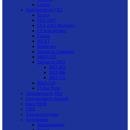
Largus
Автозапчасти ГАЗ
Волга
ГАЗ-3307
ГАЗ-3310 (Валдай)
ГАЗель-Бизнес
Газель
NEXT
Крайслер
Запчасти Cummins
ММЗ-245
Запчасти ЗМЗ
ЗМЗ 402
ЗМЗ 406
ЗМЗ 511
ЯМЗ-534
ГАЗон Next
Автозапчасти УАЗ
Автозапчасти Renault
Isuzu NQR
УМЗ
Автоаксессуары
Автохимия
Незамерзайка
Тосол