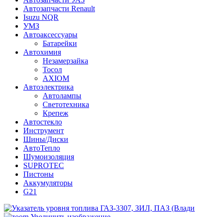
Автозапчасти Renault
Isuzu NQR
УМЗ
Автоаксессуары
Батарейки
Автохимия
Незамерзайка
Тосол
AXIOM
Автоэлектрика
Автолампы
Светотехника
Крепеж
Автостекло
Инструмент
Шины/Диски
АвтоТепло
Шумоизоляция
SUPROTEC
Пистоны
Аккумуляторы
G21
Увеличить изображение