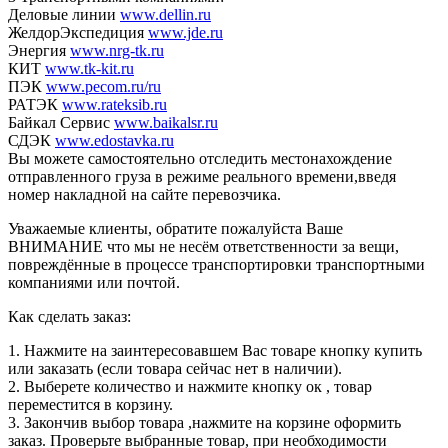
Деловые линии
www.dellin.ru
ЖелдорЭкспедиция
www.jde.ru
Энергия
www.nrg-tk.ru
КИТ
www.tk-kit.ru
ПЭК
www.pecom.ru/ru
РАТЭК
www.rateksib.ru
Байкал Сервис
www.baikalsr.ru
СДЭК
www.edostavka.ru
Вы можете самостоятельно отследить местонахождение
отправленного груза в режиме реального времени,введя
номер накладной на сайте перевозчика.
Уважаемые клиенты, обратите пожалуйста Ваше
ВНИМАНИЕ что мы не несём ответственности за вещи,
повреждённые в процессе транспортировки транспортными
компаниями или почтой.
Как сделать заказ:
1. Нажмите на заинтересовавшем Вас товаре кнопку купить
или заказать (если товара сейчас нет в наличии).
2. Выберете количество и нажмите кнопку ок , товар
переместится в корзину.
3. Закончив выбор товара ,нажмите на корзине оформить
заказ. Проверьте выбранные товар, при необходимости