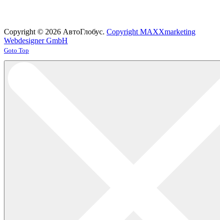
Copyright © 2026 АвтоГлобус.
Copyright MAXXmarketing
Webdesigner GmbH
Joomla! 3 Templates
Goto Top