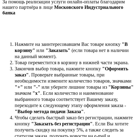
За помощь реализации услуги онлайн-оплаты благодарим
нашего партнёра в лице
Московского Индустриального
банка
Нажмите на заинтересовавшем Вас товаре кнопку
"В
корзину"
или
"Заказать"
(если товара нет в наличии
на данный момент).
Товар переместится в корзину в нижней части экрана.
Закончив выбор товара, нажмите кнопку
"Оформить
заказ"
. Проверьте выбранные товары, при
необходимости измените количество товаров, значками
"+"
или
"-"
или уберите лишние товары из
"Корзины"
значком
"х"
. Если количество и наименование
выбранного товара соответствует Вашему заказу,
переходите к следующему этапу оформления заказа -
"Выбор метода подачи Заказа"
.
Чтобы сделать быстрый заказ без регистрации, нажмите
кнопку
"Заказать без регистрации"
. Если Вы хотите
получить скидку на покупку 5%, а также следить за
статусом заказа, получать новости на e-mail и