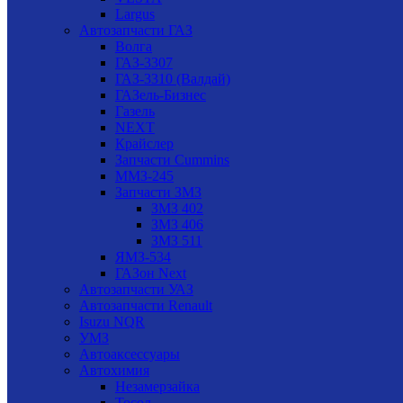
Largus
Автозапчасти ГАЗ
Волга
ГАЗ-3307
ГАЗ-3310 (Валдай)
ГАЗель-Бизнес
Газель
NEXT
Крайслер
Запчасти Cummins
ММЗ-245
Запчасти ЗМЗ
ЗМЗ 402
ЗМЗ 406
ЗМЗ 511
ЯМЗ-534
ГАЗон Next
Автозапчасти УАЗ
Автозапчасти Renault
Isuzu NQR
УМЗ
Автоаксессуары
Автохимия
Незамерзайка
Тосол