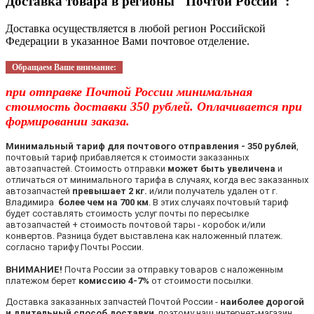
Доставка товара в регионы "Почтой России":
Доставка осуществляется в любой регион Российской
Федерации в указанное Вами почтовое отделение.
Обращаем Ваше внимание:
при отправке Почтой России минимальная
стоимость доставки 350 рублей. Оплачивается при
формировании заказа.
Минимальный тариф для почтового отправления - 350 рублей
,
почтовый тариф прибавляется к стоимости заказанных
автозапчастей. Стоимость отправки
может быть увеличена
и
отличаться от минимального тарифа в случаях, когда вес заказанных
автозапчастей
превышает 2 кг.
и/или получатель удален от г.
Владимира
более чем на 700 км
. В этих случаях почтовый тариф
будет составлять стоимость услуг почты по пересылке
автозапчастей + стоимость почтовой тары - коробок и/или
конвертов. Разница будет выставлена как наложенный платеж.
согласно тарифу Почты России.
ВНИМАНИЕ!
Почта России за отправку товаров с наложенным
платежом берет
комиссию 4-7%
от стоимости посылки.
Доставка заказанных запчастей Почтой России -
наиболее дорогой
и длительный способ доставки
, поэтому наш интернет-магазин