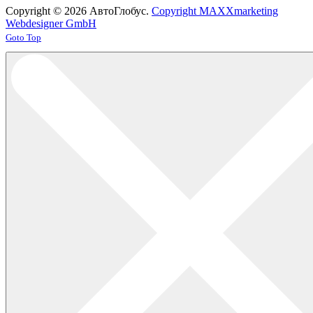
Copyright © 2026 АвтоГлобус.
Copyright MAXXmarketing
Webdesigner GmbH
Joomla! 3 Templates
Goto Top