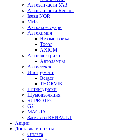
Автозапчасти УАЗ
Автозапчасти Renault
Isuzu NQR
УМЗ
Автоаксессуары
Автохимия
Незамерзайка
Тосол
AXIOM
Автоэлектрика
Автолампы
Автостекло
Инструмент
Berger
THORVIK
Шины/Диски
Шумоизоляция
SUPROTEC
G21
МАСЛА
Запчасти RENAULT
Акции
Доставка и оплата
Оплата
Доставка