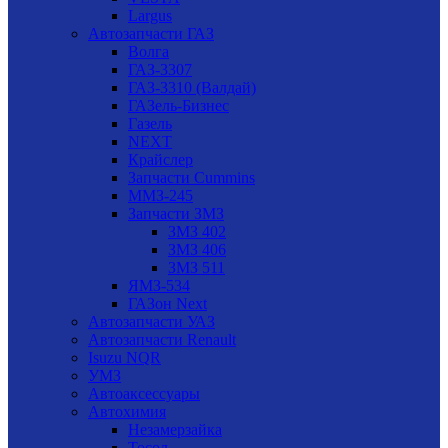
Largus
Автозапчасти ГАЗ
Волга
ГАЗ-3307
ГАЗ-3310 (Валдай)
ГАЗель-Бизнес
Газель
NEXT
Крайслер
Запчасти Cummins
ММЗ-245
Запчасти ЗМЗ
ЗМЗ 402
ЗМЗ 406
ЗМЗ 511
ЯМЗ-534
ГАЗон Next
Автозапчасти УАЗ
Автозапчасти Renault
Isuzu NQR
УМЗ
Автоаксессуары
Автохимия
Незамерзайка
Тосол