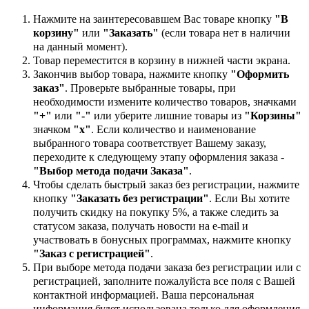
Нажмите на заинтересовавшем Вас товаре кнопку
"В
корзину"
или
"Заказать"
(если товара нет в наличии
на данный момент).
Товар переместится в корзину в нижней части экрана.
Закончив выбор товара, нажмите кнопку
"Оформить
заказ"
. Проверьте выбранные товары, при
необходимости измените количество товаров, значками
"+"
или
"-"
или уберите лишние товары из
"Корзины"
значком
"х"
. Если количество и наименование
выбранного товара соответствует Вашему заказу,
переходите к следующему этапу оформления заказа -
"Выбор метода подачи Заказа"
.
Чтобы сделать быстрый заказ без регистрации, нажмите
кнопку
"Заказать без регистрации"
. Если Вы хотите
получить скидку на покупку 5%, а также следить за
статусом заказа, получать новости на e-mail и
участвовать в бонусных программах, нажмите кнопку
"Заказ с регистрацией"
.
При выборе метода подачи заказа без регистрации или с
регистрацией, заполните пожалуйста все поля с Вашей
контактной информацией. Ваша персональная
информация будет использована только для оформления