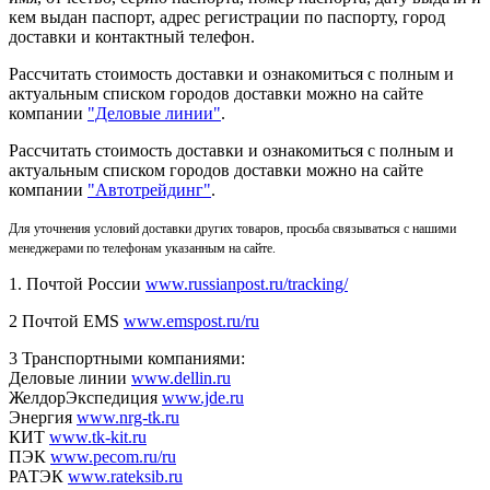
кем выдан паспорт, адрес регистрации по паспорту, город
доставки и контактный телефон.
Рассчитать стоимость доставки и ознакомиться с полным и
актуальным списком городов доставки можно на сайте
компании
"Деловые линии"
.
Рассчитать стоимость доставки и ознакомиться с полным и
актуальным списком
городов доставки можно на сайте
компании
"Автотрейдинг"
.
Для уточнения условий доставки других товаров, просьба связываться с нашими
менеджерами по телефонам указанным на сайте.
1. Почтой России
www.russianpost.ru/tracking/
2 Почтой EMS
www.emspost.ru/ru
3 Транспортными компаниями:
Деловые линии
www.dellin.ru
ЖелдорЭкспедиция
www.jde.ru
Энергия
www.nrg-tk.ru
КИТ
www.tk-kit.ru
ПЭК
www.pecom.ru/ru
РАТЭК
www.rateksib.ru