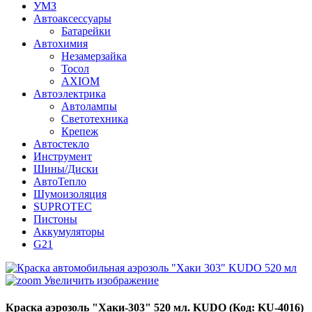
УМЗ
Автоаксессуары
Батарейки
Автохимия
Незамерзайка
Тосол
AXIOM
Автоэлектрика
Автолампы
Светотехника
Крепеж
Автостекло
Инструмент
Шины/Диски
АвтоТепло
Шумоизоляция
SUPROTEC
Пистоны
Аккумуляторы
G21
Увеличить изображение
Краска аэрозоль "Хаки-303" 520 мл. KUDO
(Код:
KU-4016
)