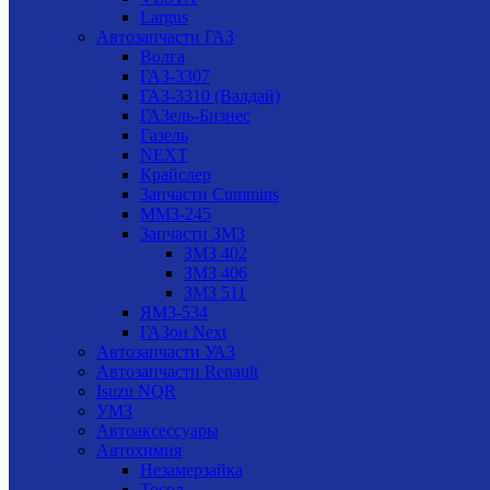
Largus
Автозапчасти ГАЗ
Волга
ГАЗ-3307
ГАЗ-3310 (Валдай)
ГАЗель-Бизнес
Газель
NEXT
Крайслер
Запчасти Cummins
ММЗ-245
Запчасти ЗМЗ
ЗМЗ 402
ЗМЗ 406
ЗМЗ 511
ЯМЗ-534
ГАЗон Next
Автозапчасти УАЗ
Автозапчасти Renault
Isuzu NQR
УМЗ
Автоаксессуары
Автохимия
Незамерзайка
Тосол