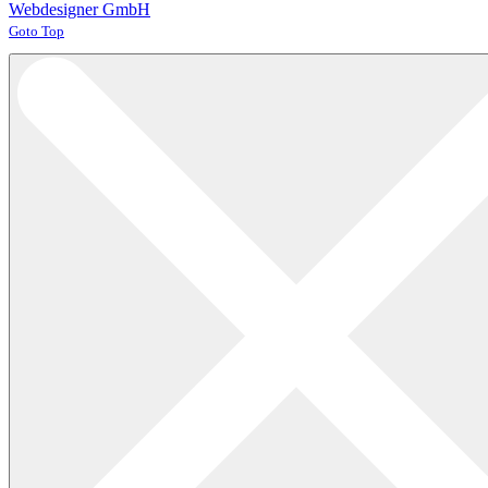
Webdesigner GmbH
Joomla! 3 Templates
Goto Top