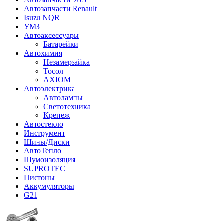
Автозапчасти Renault
Isuzu NQR
УМЗ
Автоаксессуары
Батарейки
Автохимия
Незамерзайка
Тосол
AXIOM
Автоэлектрика
Автолампы
Светотехника
Крепеж
Автостекло
Инструмент
Шины/Диски
АвтоТепло
Шумоизоляция
SUPROTEC
Пистоны
Аккумуляторы
G21