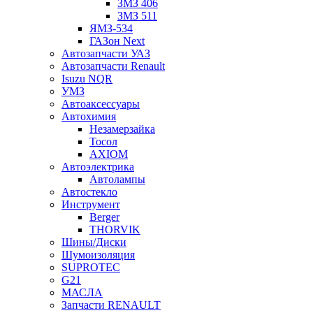
ЗМЗ 406
ЗМЗ 511
ЯМЗ-534
ГАЗон Next
Автозапчасти УАЗ
Автозапчасти Renault
Isuzu NQR
УМЗ
Автоаксессуары
Автохимия
Незамерзайка
Тосол
AXIOM
Автоэлектрика
Автолампы
Автостекло
Инструмент
Berger
THORVIK
Шины/Диски
Шумоизоляция
SUPROTEC
G21
МАСЛА
Запчасти RENAULT