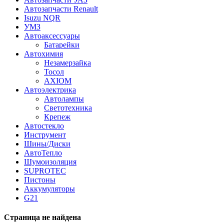
Автозапчасти Renault
Isuzu NQR
УМЗ
Автоаксессуары
Батарейки
Автохимия
Незамерзайка
Тосол
AXIOM
Автоэлектрика
Автолампы
Светотехника
Крепеж
Автостекло
Инструмент
Шины/Диски
АвтоТепло
Шумоизоляция
SUPROTEC
Пистоны
Аккумуляторы
G21
Страница не найдена