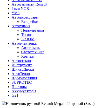
Автозапчасти Renault
Isuzu NQR
УМЗ
Автоаксессуары
Батарейки
Автохимия
Незамерзайка
Тосол
AXIOM
Автоэлектрика
Автолампы
Светотехника
Крепеж
Автостекло
Инструмент
Шины/Диски
АвтоТепло
Шумоизоляция
SUPROTEC
Пистоны
Аккумуляторы
G21