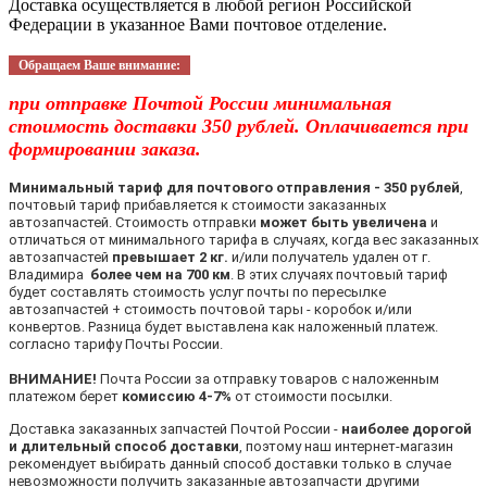
Доставка осуществляется в любой регион Российской
Федерации в указанное Вами почтовое отделение.
Обращаем Ваше внимание:
при отправке Почтой России минимальная
стоимость доставки 350 рублей. Оплачивается при
формировании заказа.
Минимальный тариф для почтового отправления - 350 рублей
,
почтовый тариф прибавляется к стоимости заказанных
автозапчастей. Стоимость отправки
может быть увеличена
и
отличаться от минимального тарифа в случаях, когда вес заказанных
автозапчастей
превышает 2 кг.
и/или получатель удален от г.
Владимира
более чем на 700 км
. В этих случаях почтовый тариф
будет составлять стоимость услуг почты по пересылке
автозапчастей + стоимость почтовой тары - коробок и/или
конвертов. Разница будет выставлена как наложенный платеж.
согласно тарифу Почты России.
ВНИМАНИЕ!
Почта России за отправку товаров с наложенным
платежом берет
комиссию 4-7%
от стоимости посылки.
Доставка заказанных запчастей Почтой России -
наиболее дорогой
и длительный способ доставки
, поэтому наш интернет-магазин
рекомендует выбирать данный способ доставки только в случае
невозможности получить заказанные автозапчасти другими