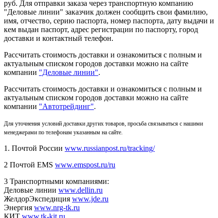
руб. Для отправки заказа через транспортную компанию
"Деловые линии" заказчик должен сообщить свои фамилию,
имя, отчество, серию паспорта, номер паспорта, дату выдачи и
кем выдан паспорт, адрес регистрации по паспорту, город
доставки и контактный телефон.
Рассчитать стоимость доставки и ознакомиться с полным и
актуальным списком городов доставки можно на сайте
компании
"Деловые линии"
.
Рассчитать стоимость доставки и ознакомиться с полным и
актуальным списком
городов доставки можно на сайте
компании
"Автотрейдинг"
.
Для уточнения условий доставки других товаров, просьба связываться с нашими
менеджерами по телефонам указанным на сайте.
1. Почтой России
www.russianpost.ru/tracking/
2 Почтой EMS
www.emspost.ru/ru
3 Транспортными компаниями:
Деловые линии
www.dellin.ru
ЖелдорЭкспедиция
www.jde.ru
Энергия
www.nrg-tk.ru
КИТ
www.tk-kit.ru