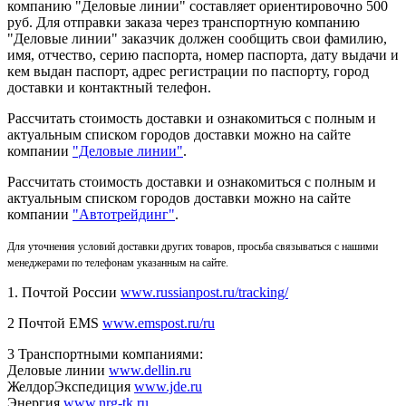
компанию "Деловые линии" составляет ориентировочно 500
руб. Для отправки заказа через транспортную компанию
"Деловые линии" заказчик должен сообщить свои фамилию,
имя, отчество, серию паспорта, номер паспорта, дату выдачи и
кем выдан паспорт, адрес регистрации по паспорту, город
доставки и контактный телефон.
Рассчитать стоимость доставки и ознакомиться с полным и
актуальным списком городов доставки можно на сайте
компании
"Деловые линии"
.
Рассчитать стоимость доставки и ознакомиться с полным и
актуальным списком
городов доставки можно на сайте
компании
"Автотрейдинг"
.
Для уточнения условий доставки других товаров, просьба связываться с нашими
менеджерами по телефонам указанным на сайте.
1. Почтой России
www.russianpost.ru/tracking/
2 Почтой EMS
www.emspost.ru/ru
3 Транспортными компаниями:
Деловые линии
www.dellin.ru
ЖелдорЭкспедиция
www.jde.ru
Энергия
www.nrg-tk.ru