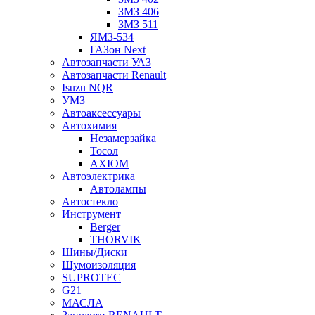
ЗМЗ 406
ЗМЗ 511
ЯМЗ-534
ГАЗон Next
Автозапчасти УАЗ
Автозапчасти Renault
Isuzu NQR
УМЗ
Автоаксессуары
Автохимия
Незамерзайка
Тосол
AXIOM
Автоэлектрика
Автолампы
Автостекло
Инструмент
Berger
THORVIK
Шины/Диски
Шумоизоляция
SUPROTEC
G21
МАСЛА