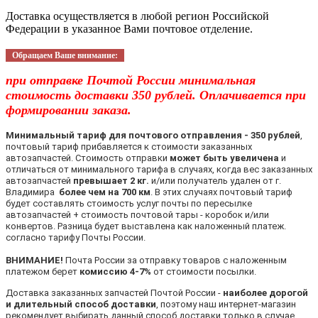
Доставка осуществляется в любой регион Российской
Федерации в указанное Вами почтовое отделение.
Обращаем Ваше внимание:
при отправке Почтой России минимальная
стоимость доставки 350 рублей. Оплачивается при
формировании заказа.
Минимальный тариф для почтового отправления - 350 рублей
,
почтовый тариф прибавляется к стоимости заказанных
автозапчастей. Стоимость отправки
может быть увеличена
и
отличаться от минимального тарифа в случаях, когда вес заказанных
автозапчастей
превышает 2 кг.
и/или получатель удален от г.
Владимира
более чем на 700 км
. В этих случаях почтовый тариф
будет составлять стоимость услуг почты по пересылке
автозапчастей + стоимость почтовой тары - коробок и/или
конвертов. Разница будет выставлена как наложенный платеж.
согласно тарифу Почты России.
ВНИМАНИЕ!
Почта России за отправку товаров с наложенным
платежом берет
комиссию 4-7%
от стоимости посылки.
Доставка заказанных запчастей Почтой России -
наиболее дорогой
и длительный способ доставки
, поэтому наш интернет-магазин
рекомендует выбирать данный способ доставки только в случае