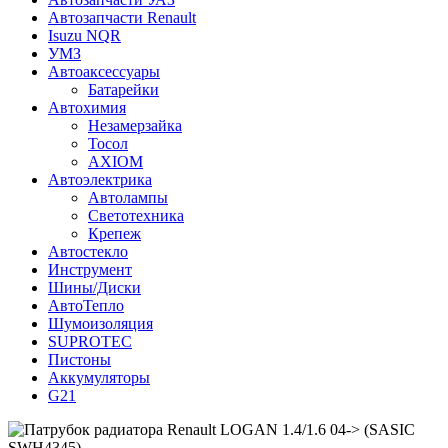
Автозапчасти Renault
Isuzu NQR
УМЗ
Автоаксессуары
Батарейки
Автохимия
Незамерзайка
Тосол
AXIOM
Автоэлектрика
Автолампы
Светотехника
Крепеж
Автостекло
Инструмент
Шины/Диски
АвтоТепло
Шумоизоляция
SUPROTEC
Пистоны
Аккумуляторы
G21