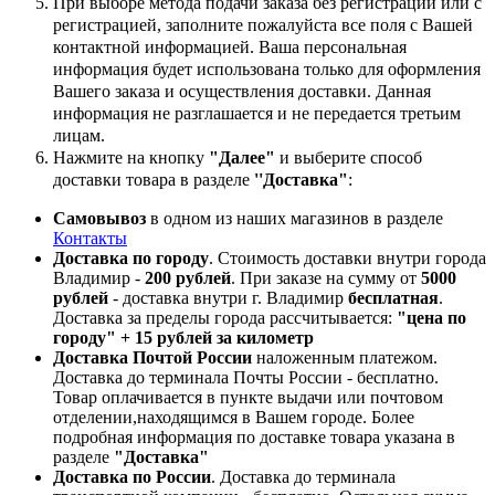
При выборе метода подачи заказа без регистрации или с
регистрацией, заполните пожалуйста все поля с Вашей
контактной информацией. Ваша персональная
информация будет использована только для оформления
Вашего заказа и осуществления доставки. Данная
информация не разглашается и не передается третьим
лицам.
Нажмите на кнопку
"Далее"
и выберите способ
доставки товара в разделе
''Доставка"
:
Самовывоз
в одном из наших магазинов в разделе
Контакты
Доставка по городу
. Стоимость доставки внутри города
Владимир -
200 рублей
. При заказе на сумму от
5000
рублей
- доставка внутри г. Владимир
бесплатная
.
Доставка за пределы города рассчитывается:
"цена по
городу" + 15 рублей за километр
Доставка Почтой России
наложенным платежом.
Доставка до терминала Почты России - бесплатно.
Товар оплачивается в пункте выдачи или почтовом
отделении,находящимся в Вашем городе. Более
подробная информация по доставке товара указана в
разделе
"Доставка"
Доставка по России
. Доставка до терминала