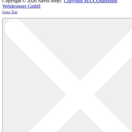
Copyright © 2026 АвтоГлобус.
Copyright MAXXmarketing
Webdesigner GmbH
Joomla! 3 Templates
Goto Top