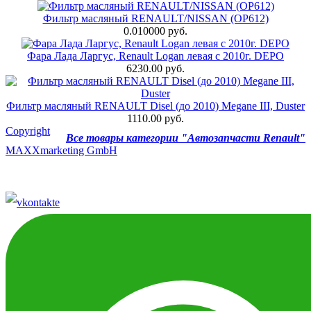
Фильтр масляный RENAULT/NISSAN (OP612)
0.010000 руб.
Фара Лада Ларгус, Renault Logan левая с 2010г. DEPO
6230.00 руб.
Фильтр масляный RENAULT Disel (до 2010) Megane III, Duster
1110.00 руб.
Copyright
Все товары категории "Автозапчасти Renault"
MAXXmarketing GmbH