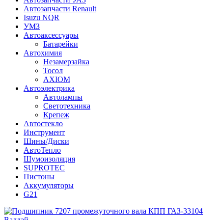
Автозапчасти Renault
Isuzu NQR
УМЗ
Автоаксессуары
Батарейки
Автохимия
Незамерзайка
Тосол
AXIOM
Автоэлектрика
Автолампы
Светотехника
Крепеж
Автостекло
Инструмент
Шины/Диски
АвтоТепло
Шумоизоляция
SUPROTEC
Пистоны
Аккумуляторы
G21