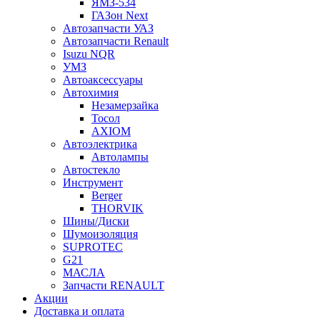
ЯМЗ-534
ГАЗон Next
Автозапчасти УАЗ
Автозапчасти Renault
Isuzu NQR
УМЗ
Автоаксессуары
Автохимия
Незамерзайка
Тосол
AXIOM
Автоэлектрика
Автолампы
Автостекло
Инструмент
Berger
THORVIK
Шины/Диски
Шумоизоляция
SUPROTEC
G21
МАСЛА
Запчасти RENAULT
Акции
Доставка и оплата