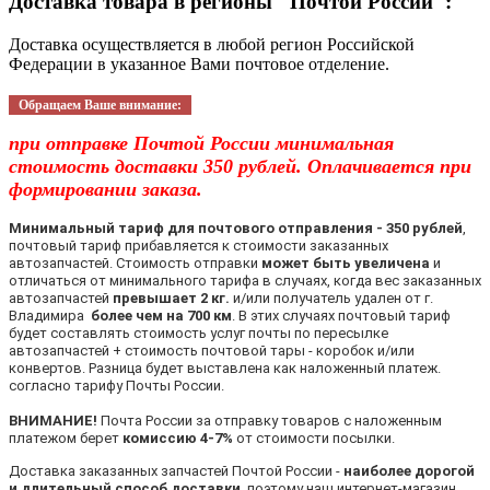
Доставка товара в регионы "Почтой России":
Доставка осуществляется в любой регион Российской
Федерации в указанное Вами почтовое отделение.
Обращаем Ваше внимание:
при отправке Почтой России минимальная
стоимость доставки 350 рублей. Оплачивается при
формировании заказа.
Минимальный тариф для почтового отправления - 350 рублей
,
почтовый тариф прибавляется к стоимости заказанных
автозапчастей. Стоимость отправки
может быть увеличена
и
отличаться от минимального тарифа в случаях, когда вес заказанных
автозапчастей
превышает 2 кг.
и/или получатель удален от г.
Владимира
более чем на 700 км
. В этих случаях почтовый тариф
будет составлять стоимость услуг почты по пересылке
автозапчастей + стоимость почтовой тары - коробок и/или
конвертов. Разница будет выставлена как наложенный платеж.
согласно тарифу Почты России.
ВНИМАНИЕ!
Почта России за отправку товаров с наложенным
платежом берет
комиссию 4-7%
от стоимости посылки.
Доставка заказанных запчастей Почтой России -
наиболее дорогой
и длительный способ доставки
, поэтому наш интернет-магазин