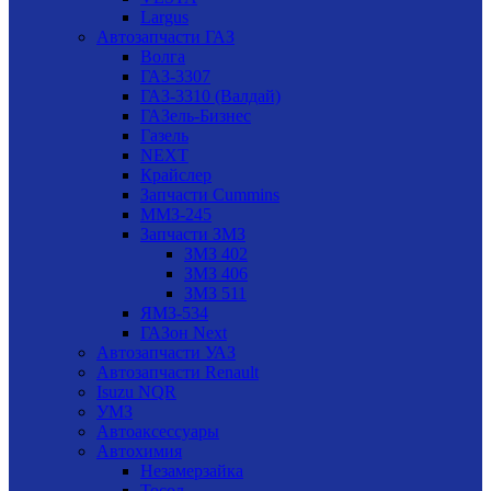
Largus
Автозапчасти ГАЗ
Волга
ГАЗ-3307
ГАЗ-3310 (Валдай)
ГАЗель-Бизнес
Газель
NEXT
Крайслер
Запчасти Cummins
ММЗ-245
Запчасти ЗМЗ
ЗМЗ 402
ЗМЗ 406
ЗМЗ 511
ЯМЗ-534
ГАЗон Next
Автозапчасти УАЗ
Автозапчасти Renault
Isuzu NQR
УМЗ
Автоаксессуары
Автохимия
Незамерзайка
Тосол