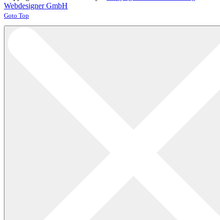
Webdesigner GmbH
Joomla! 3 Templates
Goto Top