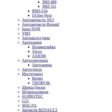
ЗМЗ 406
ЗМЗ 511
ЯМЗ-534
ГАЗон Next
Автозапчасти УАЗ
Автозапчасти Renault
Isuzu NQR
УМЗ
Автоаксессуары
Автохимия
Незамерзайка
Тосол
AXIOM
Автоэлектрика
Автолампы
Автостекло
Инструмент
Berger
THORVIK
Шины/Диски
Шумоизоляция
SUPROTEC
G21
МАСЛА
Запчасти RENAULT