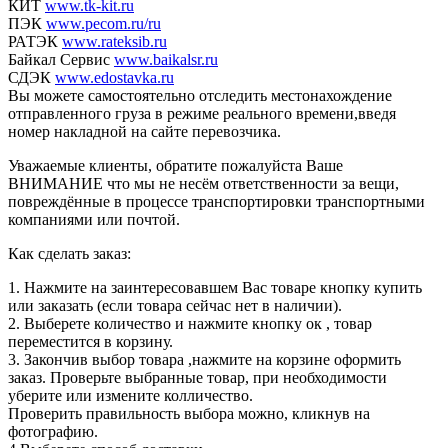
КИТ
www.tk-kit.ru
ПЭК
www.pecom.ru/ru
РАТЭК
www.rateksib.ru
Байкал Сервис
www.baikalsr.ru
СДЭК
www.edostavka.ru
Вы можете самостоятельно отследить местонахождение
отправленного груза в режиме реального времени,введя
номер накладной на сайте перевозчика.
Уважаемые клиенты, обратите пожалуйста Ваше
ВНИМАНИЕ что мы не несём ответственности за вещи,
повреждённые в процессе транспортировки транспортными
компаниями или почтой.
Как сделать заказ:
1. Нажмите на заинтересовавшем Вас товаре кнопку купить
или заказать (если товара сейчас нет в наличии).
2. Выберете количество и нажмите кнопку ок , товар
переместится в корзину.
3. Закончив выбор товара ,нажмите на корзине оформить
заказ. Проверьте выбранные товар, при необходимости
уберите или измените колличество.
Проверить правильность выбора можно, кликнув на
фотографию.