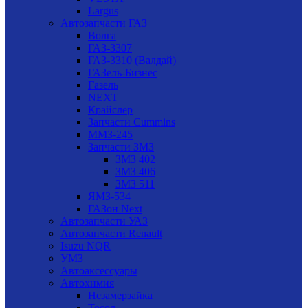
Largus
Автозапчасти ГАЗ
Волга
ГАЗ-3307
ГАЗ-3310 (Валдай)
ГАЗель-Бизнес
Газель
NEXT
Крайслер
Запчасти Cummins
ММЗ-245
Запчасти ЗМЗ
ЗМЗ 402
ЗМЗ 406
ЗМЗ 511
ЯМЗ-534
ГАЗон Next
Автозапчасти УАЗ
Автозапчасти Renault
Isuzu NQR
УМЗ
Автоаксессуары
Автохимия
Незамерзайка
Тосол