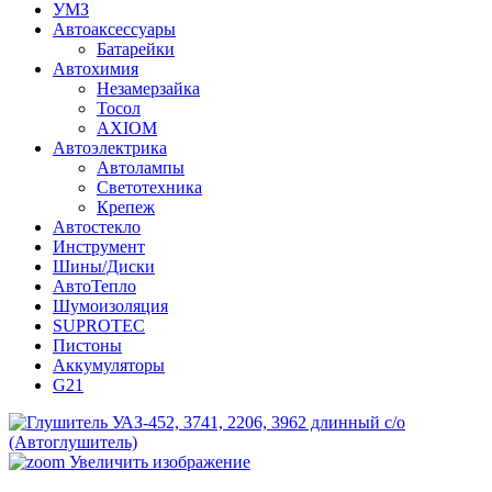
УМЗ
Автоаксессуары
Батарейки
Автохимия
Незамерзайка
Тосол
AXIOM
Автоэлектрика
Автолампы
Светотехника
Крепеж
Автостекло
Инструмент
Шины/Диски
АвтоТепло
Шумоизоляция
SUPROTEC
Пистоны
Аккумуляторы
G21
Увеличить изображение