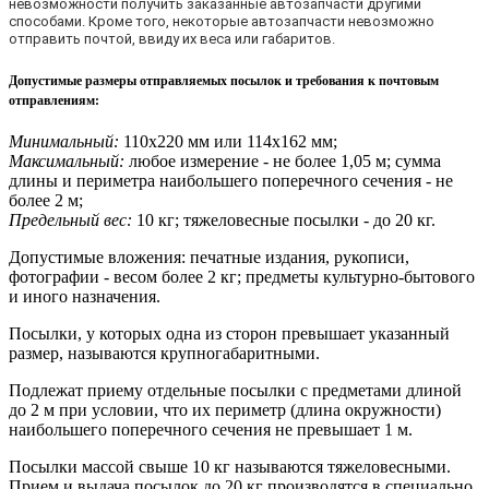
невозможности получить заказанные автозапчасти другими
способами. Кроме того, некоторые автозапчасти невозможно
отправить почтой, ввиду их веса или габаритов.
Допустимые размеры отправляемых посылок и требования к почтовым
отправлениям
:
Минимальный:
110х220 мм или 114х162 мм;
Максимальный:
любое измерение - не более 1,05 м; сумма
длины и периметра наибольшего поперечного сечения - не
более 2 м;
Предельный вес:
10 кг; тяжеловесные посылки - до 20 кг.
Допустимые вложения: печатные издания, рукописи,
фотографии - весом более 2 кг; предметы культурно-бытового
и иного назначения.
Посылки, у которых одна из сторон превышает указанный
размер, называются крупногабаритными.
Подлежат приему отдельные посылки с предметами длиной
до 2 м при условии, что их периметр (длина окружности)
наибольшего поперечного сечения не превышает 1 м.
Посылки массой свыше 10 кг называются тяжеловесными.
Прием и выдача посылок до 20 кг производятся в специально