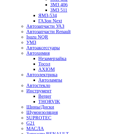
ЗМЗ 406
ЗМЗ 511
ЯМЗ-534
ГАЗон Next
Автозапчасти УАЗ
Автозапчасти Renault
Isuzu NQR
УМЗ
Автоаксессуары
Автохимия
Незамерзайка
Тосол
AXIOM
Автоэлектрика
Автолампы
Автостекло
Инструмент
Berger
THORVIK
Шины/Диски
Шумоизоляция
SUPROTEC
G21
МАСЛА
Запчасти RENAULT