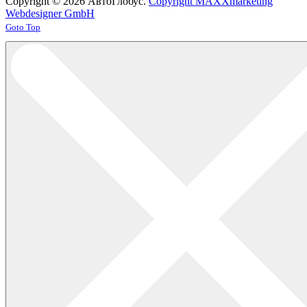
Copyright © 2026 АвтоГлобус.
Copyright MAXXmarketing
Webdesigner GmbH
Joomla! 3 Templates
Goto Top