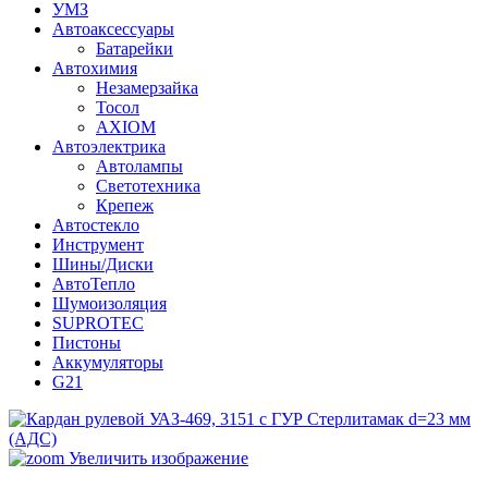
УМЗ
Автоаксессуары
Батарейки
Автохимия
Незамерзайка
Тосол
AXIOM
Автоэлектрика
Автолампы
Светотехника
Крепеж
Автостекло
Инструмент
Шины/Диски
АвтоТепло
Шумоизоляция
SUPROTEC
Пистоны
Аккумуляторы
G21
Увеличить изображение