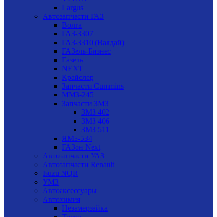
Largus
Автозапчасти ГАЗ
Волга
ГАЗ-3307
ГАЗ-3310 (Валдай)
ГАЗель-Бизнес
Газель
NEXT
Крайслер
Запчасти Cummins
ММЗ-245
Запчасти ЗМЗ
ЗМЗ 402
ЗМЗ 406
ЗМЗ 511
ЯМЗ-534
ГАЗон Next
Автозапчасти УАЗ
Автозапчасти Renault
Isuzu NQR
УМЗ
Автоаксессуары
Автохимия
Незамерзайка
Тосол