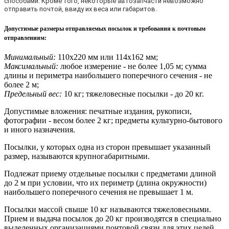
способами. Кроме того, некоторые автозапчасти невозможно
отправить почтой, ввиду их веса или габаритов.
Допустимые размеры отправляемых посылок и требования к почтовым
отправлениям
:
Минимальный:
110х220 мм или 114х162 мм;
Максимальный:
любое измерение - не более 1,05 м; сумма
длины и периметра наибольшего поперечного сечения - не
более 2 м;
Предельный вес:
10 кг; тяжеловесные посылки - до 20 кг.
Допустимые вложения: печатные издания, рукописи,
фотографии - весом более 2 кг; предметы культурно-бытового
и иного назначения.
Посылки, у которых одна из сторон превышает указанный
размер, называются крупногабаритными.
Подлежат приему отдельные посылки с предметами длиной
до 2 м при условии, что их периметр (длина окружности)
наибольшего поперечного сечения не превышает 1 м.
Посылки массой свыше 10 кг называются тяжеловесными.
Прием и выдача посылок до 20 кг производятся в специально
выделенных организациями почтовой связи для этих целей