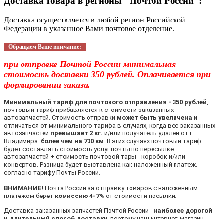
Доставка товара в регионы "Почтой России":
Доставка осуществляется в любой регион Российской
Федерации в указанное Вами почтовое отделение.
Обращаем Ваше внимание:
при отправке Почтой России минимальная
стоимость доставки 350 рублей. Оплачивается при
формировании заказа.
Минимальный тариф для почтового отправления - 350 рублей
,
почтовый тариф прибавляется к стоимости заказанных
автозапчастей. Стоимость отправки
может быть увеличена
и
отличаться от минимального тарифа в случаях, когда вес заказанных
автозапчастей
превышает 2 кг.
и/или получатель удален от г.
Владимира
более чем на 700 км
. В этих случаях почтовый тариф
будет составлять стоимость услуг почты по пересылке
автозапчастей + стоимость почтовой тары - коробок и/или
конвертов. Разница будет выставлена как наложенный платеж.
согласно тарифу Почты России.
ВНИМАНИЕ!
Почта России за отправку товаров с наложенным
платежом берет
комиссию 4-7%
от стоимости посылки.
Доставка заказанных запчастей Почтой России -
наиболее дорогой
и длительный способ доставки
, поэтому наш интернет-магазин