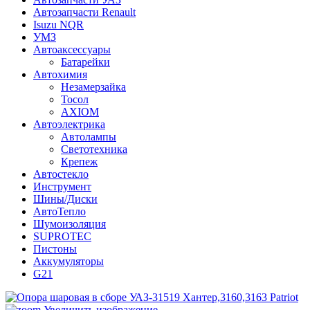
Автозапчасти Renault
Isuzu NQR
УМЗ
Автоаксессуары
Батарейки
Автохимия
Незамерзайка
Тосол
AXIOM
Автоэлектрика
Автолампы
Светотехника
Крепеж
Автостекло
Инструмент
Шины/Диски
АвтоТепло
Шумоизоляция
SUPROTEC
Пистоны
Аккумуляторы
G21
Увеличить изображение