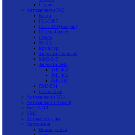
Largus
Автозапчасти ГАЗ
Волга
ГАЗ-3307
ГАЗ-3310 (Валдай)
ГАЗель-Бизнес
Газель
NEXT
Крайслер
Запчасти Cummins
ММЗ-245
Запчасти ЗМЗ
ЗМЗ 402
ЗМЗ 406
ЗМЗ 511
ЯМЗ-534
ГАЗон Next
Автозапчасти УАЗ
Автозапчасти Renault
Isuzu NQR
УМЗ
Автоаксессуары
Автохимия
Незамерзайка
Тосол