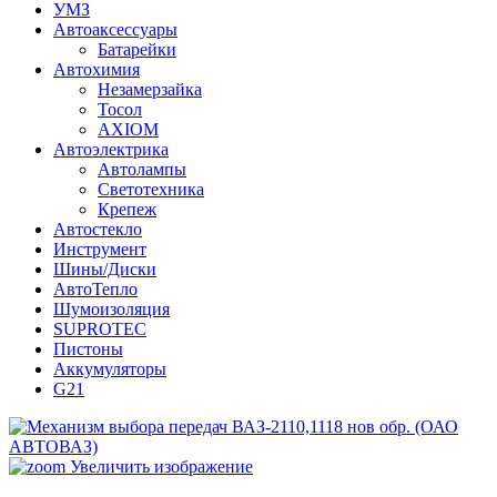
УМЗ
Автоаксессуары
Батарейки
Автохимия
Незамерзайка
Тосол
AXIOM
Автоэлектрика
Автолампы
Светотехника
Крепеж
Автостекло
Инструмент
Шины/Диски
АвтоТепло
Шумоизоляция
SUPROTEC
Пистоны
Аккумуляторы
G21
Увеличить изображение