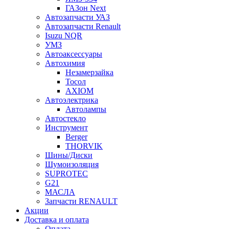
ГАЗон Next
Автозапчасти УАЗ
Автозапчасти Renault
Isuzu NQR
УМЗ
Автоаксессуары
Автохимия
Незамерзайка
Тосол
AXIOM
Автоэлектрика
Автолампы
Автостекло
Инструмент
Berger
THORVIK
Шины/Диски
Шумоизоляция
SUPROTEC
G21
МАСЛА
Запчасти RENAULT
Акции
Доставка и оплата
Оплата