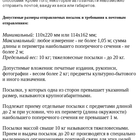
способами. Кроме того, некоторые автозапчасти невозможно
отправить почтой, ввиду их веса или габаритов.
Допустимые размеры отправляемых посылок и требования к почтовым
отправлениям
:
Минимальный:
110х220 мм или 114х162 мм;
Максимальный:
любое измерение - не более 1,05 м; сумма
длины и периметра наибольшего поперечного сечения - не
более 2 м;
Предельный вес:
10 кг; тяжеловесные посылки - до 20 кг.
Допустимые вложения: печатные издания, рукописи,
фотографии - весом более 2 кг; предметы культурно-бытового
и иного назначения.
Посылки, у которых одна из сторон превышает указанный
размер, называются крупногабаритными.
Подлежат приему отдельные посылки с предметами длиной
до 2 м при условии, что их периметр (длина окружности)
наибольшего поперечного сечения не превышает 1 м.
Посылки массой свыше 10 кг называются тяжеловесными.
Прием и выдача посылок до 20 кг производятся в специально
выделенных организациями почтовой связи для этих целей