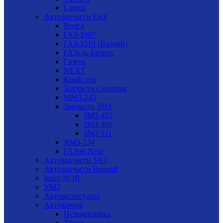
Largus
Автозапчасти ГАЗ
Волга
ГАЗ-3307
ГАЗ-3310 (Валдай)
ГАЗель-Бизнес
Газель
NEXT
Крайслер
Запчасти Cummins
ММЗ-245
Запчасти ЗМЗ
ЗМЗ 402
ЗМЗ 406
ЗМЗ 511
ЯМЗ-534
ГАЗон Next
Автозапчасти УАЗ
Автозапчасти Renault
Isuzu NQR
УМЗ
Автоаксессуары
Автохимия
Незамерзайка
Тосол