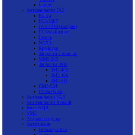
Largus
Автозапчасти ГАЗ
Волга
ГАЗ-3307
ГАЗ-3310 (Валдай)
ГАЗель-Бизнес
Газель
NEXT
Крайслер
Запчасти Cummins
ММЗ-245
Запчасти ЗМЗ
ЗМЗ 402
ЗМЗ 406
ЗМЗ 511
ЯМЗ-534
ГАЗон Next
Автозапчасти УАЗ
Автозапчасти Renault
Isuzu NQR
УМЗ
Автоаксессуары
Автохимия
Незамерзайка
Тосол