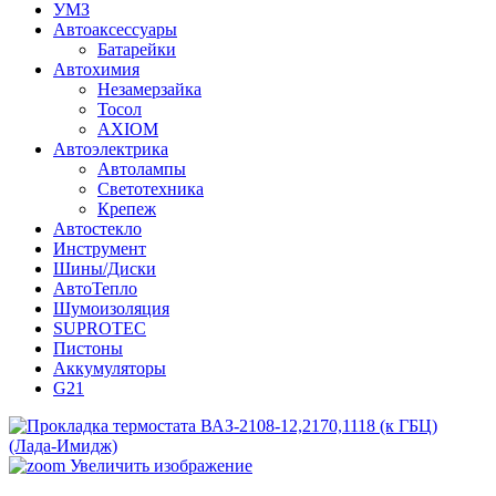
УМЗ
Автоаксессуары
Батарейки
Автохимия
Незамерзайка
Тосол
AXIOM
Автоэлектрика
Автолампы
Светотехника
Крепеж
Автостекло
Инструмент
Шины/Диски
АвтоТепло
Шумоизоляция
SUPROTEC
Пистоны
Аккумуляторы
G21
Увеличить изображение