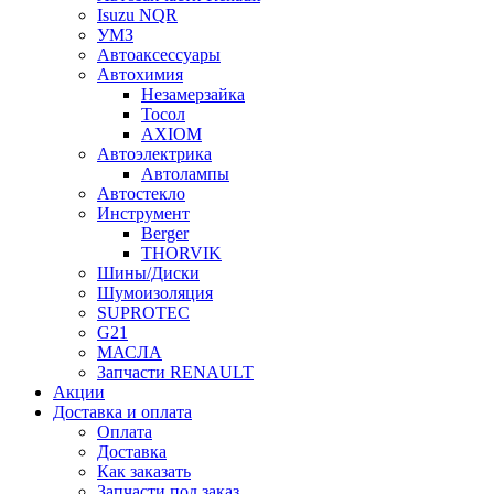
Isuzu NQR
УМЗ
Автоаксессуары
Автохимия
Незамерзайка
Тосол
AXIOM
Автоэлектрика
Автолампы
Автостекло
Инструмент
Berger
THORVIK
Шины/Диски
Шумоизоляция
SUPROTEC
G21
МАСЛА
Запчасти RENAULT
Акции
Доставка и оплата
Оплата
Доставка
Как заказать
Запчасти под заказ