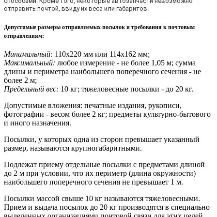
способами. Кроме того, некоторые автозапчасти невозможно
отправить почтой, ввиду их веса или габаритов.
Допустимые размеры отправляемых посылок и требования к почтовым
отправлениям
:
Минимальный:
110х220 мм или 114х162 мм;
Максимальный:
любое измерение - не более 1,05 м; сумма
длины и периметра наибольшего поперечного сечения - не
более 2 м;
Предельный вес:
10 кг; тяжеловесные посылки - до 20 кг.
Допустимые вложения: печатные издания, рукописи,
фотографии - весом более 2 кг; предметы культурно-бытового
и иного назначения.
Посылки, у которых одна из сторон превышает указанный
размер, называются крупногабаритными.
Подлежат приему отдельные посылки с предметами длиной
до 2 м при условии, что их периметр (длина окружности)
наибольшего поперечного сечения не превышает 1 м.
Посылки массой свыше 10 кг называются тяжеловесными.
Прием и выдача посылок до 20 кг производятся в специально
выделенных организациями почтовой связи для этих целей