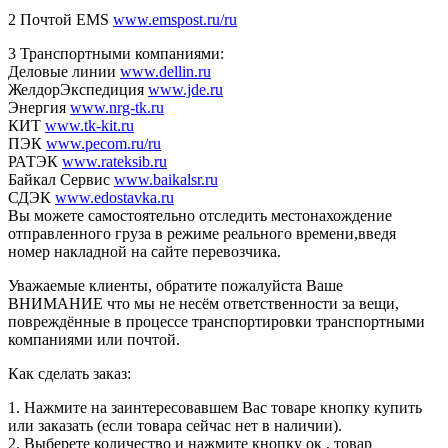
2 Почтой EMS
www.emspost.ru/ru
3 Транспортными компаниями:
Деловые линии
www.dellin.ru
ЖелдорЭкспедиция
www.jde.ru
Энергия
www.nrg-tk.ru
КИТ
www.tk-kit.ru
ПЭК
www.pecom.ru/ru
РАТЭК
www.rateksib.ru
Байкал Сервис
www.baikalsr.ru
СДЭК
www.edostavka.ru
Вы можете самостоятельно отследить местонахождение
отправленного груза в режиме реального времени,введя
номер накладной на сайте перевозчика.
Уважаемые клиенты, обратите пожалуйста Ваше
ВНИМАНИЕ что мы не несём ответственности за вещи,
повреждённые в процессе транспортировки транспортными
компаниями или почтой.
Как сделать заказ:
1. Нажмите на заинтересовавшем Вас товаре кнопку купить
или заказать (если товара сейчас нет в наличии).
2. Выберете количество и нажмите кнопку ок , товар