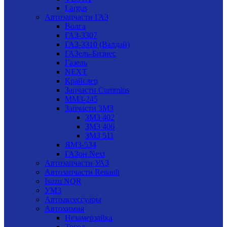
Largus
Автозапчасти ГАЗ
Волга
ГАЗ-3307
ГАЗ-3310 (Валдай)
ГАЗель-Бизнес
Газель
NEXT
Крайслер
Запчасти Cummins
ММЗ-245
Запчасти ЗМЗ
ЗМЗ 402
ЗМЗ 406
ЗМЗ 511
ЯМЗ-534
ГАЗон Next
Автозапчасти УАЗ
Автозапчасти Renault
Isuzu NQR
УМЗ
Автоаксессуары
Автохимия
Незамерзайка
Тосол