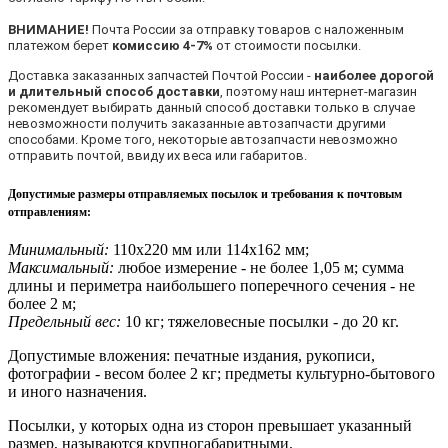
ВНИМАНИЕ!
Почта России за отправку товаров с наложенным
платежом берет
комиссию 4-7%
от стоимости посылки.
Доставка заказанных запчастей Почтой России -
наиболее дорогой
и длительный способ доставки
, поэтому наш интернет-магазин
рекомендует выбирать данный способ доставки только в случае
невозможности получить заказанные автозапчасти другими
способами. Кроме того, некоторые автозапчасти невозможно
отправить почтой, ввиду их веса или габаритов.
Допустимые размеры отправляемых посылок и требования к почтовым
отправлениям
:
Минимальный:
110х220 мм или 114х162 мм;
Максимальный:
любое измерение - не более 1,05 м; сумма
длины и периметра наибольшего поперечного сечения - не
более 2 м;
Предельный вес:
10 кг; тяжеловесные посылки - до 20 кг.
Допустимые вложения: печатные издания, рукописи,
фотографии - весом более 2 кг; предметы культурно-бытового
и иного назначения.
Посылки, у которых одна из сторон превышает указанный
размер, называются крупногабаритными.