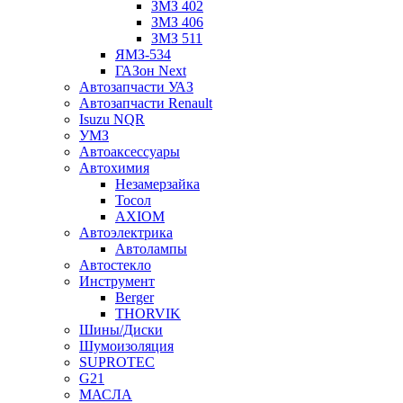
ЗМЗ 402
ЗМЗ 406
ЗМЗ 511
ЯМЗ-534
ГАЗон Next
Автозапчасти УАЗ
Автозапчасти Renault
Isuzu NQR
УМЗ
Автоаксессуары
Автохимия
Незамерзайка
Тосол
AXIOM
Автоэлектрика
Автолампы
Автостекло
Инструмент
Berger
THORVIK
Шины/Диски
Шумоизоляция
SUPROTEC
G21
МАСЛА