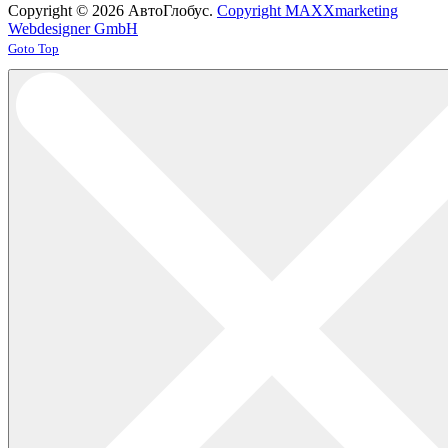
Copyright © 2026 АвтоГлобус.
Copyright MAXXmarketing
Webdesigner GmbH
Joomla! 3 Templates
Goto Top