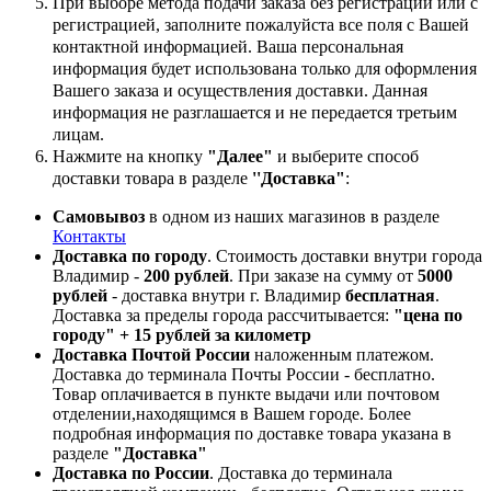
При выборе метода подачи заказа без регистрации или с
регистрацией, заполните пожалуйста все поля с Вашей
контактной информацией. Ваша персональная
информация будет использована только для оформления
Вашего заказа и осуществления доставки. Данная
информация не разглашается и не передается третьим
лицам.
Нажмите на кнопку
"Далее"
и выберите способ
доставки товара в разделе
''Доставка"
:
Самовывоз
в одном из наших магазинов в разделе
Контакты
Доставка по городу
. Стоимость доставки внутри города
Владимир -
200 рублей
. При заказе на сумму от
5000
рублей
- доставка внутри г. Владимир
бесплатная
.
Доставка за пределы города рассчитывается:
"цена по
городу" + 15 рублей за километр
Доставка Почтой России
наложенным платежом.
Доставка до терминала Почты России - бесплатно.
Товар оплачивается в пункте выдачи или почтовом
отделении,находящимся в Вашем городе. Более
подробная информация по доставке товара указана в
разделе
"Доставка"
Доставка по России
. Доставка до терминала