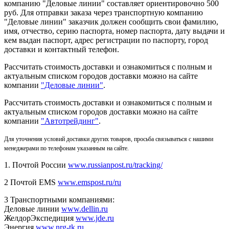
компанию "Деловые линии" составляет ориентировочно 500
руб. Для отправки заказа через транспортную компанию
"Деловые линии" заказчик должен сообщить свои фамилию,
имя, отчество, серию паспорта, номер паспорта, дату выдачи и
кем выдан паспорт, адрес регистрации по паспорту, город
доставки и контактный телефон.
Рассчитать стоимость доставки и ознакомиться с полным и
актуальным списком городов доставки можно на сайте
компании
"Деловые линии"
.
Рассчитать стоимость доставки и ознакомиться с полным и
актуальным списком
городов доставки можно на сайте
компании
"Автотрейдинг"
.
Для уточнения условий доставки других товаров, просьба связываться с нашими
менеджерами по телефонам указанным на сайте.
1. Почтой России
www.russianpost.ru/tracking/
2 Почтой EMS
www.emspost.ru/ru
3 Транспортными компаниями:
Деловые линии
www.dellin.ru
ЖелдорЭкспедиция
www.jde.ru
Энергия
www.nrg-tk.ru