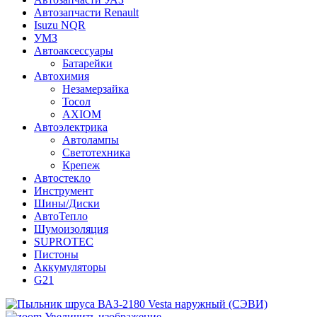
Автозапчасти Renault
Isuzu NQR
УМЗ
Автоаксессуары
Батарейки
Автохимия
Незамерзайка
Тосол
AXIOM
Автоэлектрика
Автолампы
Светотехника
Крепеж
Автостекло
Инструмент
Шины/Диски
АвтоТепло
Шумоизоляция
SUPROTEC
Пистоны
Аккумуляторы
G21
Увеличить изображение