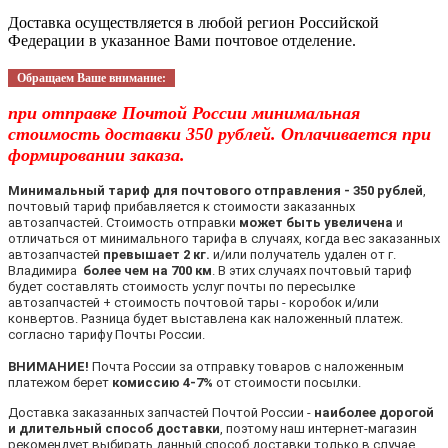
Доставка осуществляется в любой регион Российской
Федерации в указанное Вами почтовое отделение.
Обращаем Ваше внимание:
при отправке Почтой России минимальная
стоимость доставки 350 рублей. Оплачивается при
формировании заказа.
Минимальный тариф для почтового отправления - 350 рублей
,
почтовый тариф прибавляется к стоимости заказанных
автозапчастей. Стоимость отправки
может быть увеличена
и
отличаться от минимального тарифа в случаях, когда вес заказанных
автозапчастей
превышает 2 кг.
и/или получатель удален от г.
Владимира
более чем на 700 км
. В этих случаях почтовый тариф
будет составлять стоимость услуг почты по пересылке
автозапчастей + стоимость почтовой тары - коробок и/или
конвертов. Разница будет выставлена как наложенный платеж.
согласно тарифу Почты России.
ВНИМАНИЕ!
Почта России за отправку товаров с наложенным
платежом берет
комиссию 4-7%
от стоимости посылки.
Доставка заказанных запчастей Почтой России -
наиболее дорогой
и длительный способ доставки
, поэтому наш интернет-магазин
рекомендует выбирать данный способ доставки только в случае