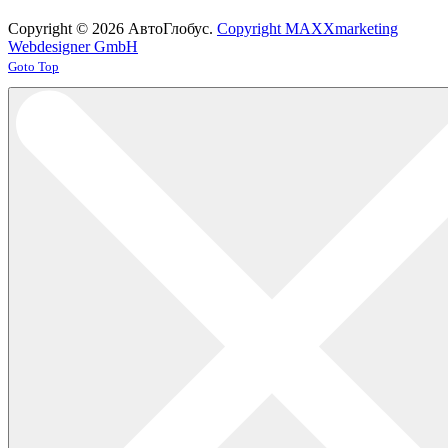
Copyright © 2026 АвтоГлобус.
Copyright MAXXmarketing
Webdesigner GmbH
Joomla! 3 Templates
Goto Top