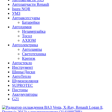
Автозапчасти Renault
Isuzu NQR
УМЗ
Автоаксессуары
Батарейки
Автохимия
Незамерзайка
Тосол
AXIOM
Автоэлектрика
Автолампы
Светотехника
Крепеж
Автостекло
Инструмент
Шины/Диски
АвтоТепло
Шумоизоляция
SUPROTEC
Пистоны
Аккумуляторы
G21