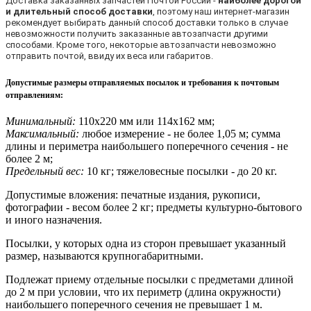
Доставка заказанных запчастей Почтой России -
наиболее дорогой
и длительный способ доставки
, поэтому наш интернет-магазин
рекомендует выбирать данный способ доставки только в случае
невозможности получить заказанные автозапчасти другими
способами. Кроме того, некоторые автозапчасти невозможно
отправить почтой, ввиду их веса или габаритов.
Допустимые размеры отправляемых посылок и требования к почтовым
отправлениям
:
Минимальный:
110х220 мм или 114х162 мм;
Максимальный:
любое измерение - не более 1,05 м; сумма
длины и периметра наибольшего поперечного сечения - не
более 2 м;
Предельный вес:
10 кг; тяжеловесные посылки - до 20 кг.
Допустимые вложения: печатные издания, рукописи,
фотографии - весом более 2 кг; предметы культурно-бытового
и иного назначения.
Посылки, у которых одна из сторон превышает указанный
размер, называются крупногабаритными.
Подлежат приему отдельные посылки с предметами длиной
до 2 м при условии, что их периметр (длина окружности)
наибольшего поперечного сечения не превышает 1 м.