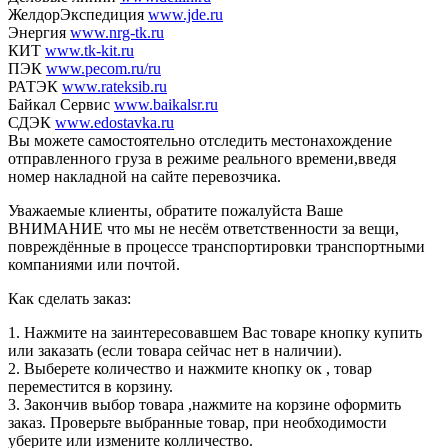
ЖелдорЭкспедиция
www.jde.ru
Энергия
www.nrg-tk.ru
КИТ
www.tk-kit.ru
ПЭК
www.pecom.ru/ru
РАТЭК
www.rateksib.ru
Байкал Сервис
www.baikalsr.ru
СДЭК
www.edostavka.ru
Вы можете самостоятельно отследить местонахождение
отправленного груза в режиме реального времени,введя
номер накладной на сайте перевозчика.
Уважаемые клиенты, обратите пожалуйста Ваше
ВНИМАНИЕ что мы не несём ответственности за вещи,
повреждённые в процессе транспортировки транспортными
компаниями или почтой.
Как сделать заказ:
1. Нажмите на заинтересовавшем Вас товаре кнопку купить
или заказать (если товара сейчас нет в наличии).
2. Выберете количество и нажмите кнопку ок , товар
переместится в корзину.
3. Закончив выбор товара ,нажмите на корзине оформить
заказ. Проверьте выбранные товар, при необходимости
уберите или измените колличество.