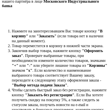
нашего партнёра в лице
Московского Индустриального
банка
Нажмите на заинтересовавшем Вас товаре кнопку
"В
корзину"
или
"Заказать"
(если товара нет в наличии
на данный момент).
Товар переместится в корзину в нижней части экрана.
Закончив выбор товара, нажмите кнопку
"Оформить
заказ"
. Проверьте выбранные товары, при
необходимости измените количество товаров, значками
"+"
или
"-"
или уберите лишние товары из
"Корзины"
значком
"х"
. Если количество и наименование
выбранного товара соответствует Вашему заказу,
переходите к следующему этапу оформления заказа -
"Выбор метода подачи Заказа"
.
Чтобы сделать быстрый заказ без регистрации, нажмите
кнопку
"Заказать без регистрации"
. Если Вы хотите
получить скидку на покупку 5%, а также следить за
статусом заказа, получать новости на e-mail и
участвовать в бонусных программах, нажмите кнопку