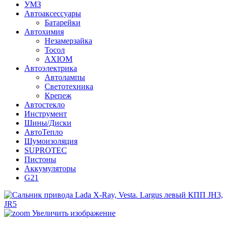
УМЗ
Автоаксессуары
Батарейки
Автохимия
Незамерзайка
Тосол
AXIOM
Автоэлектрика
Автолампы
Светотехника
Крепеж
Автостекло
Инструмент
Шины/Диски
АвтоТепло
Шумоизоляция
SUPROTEC
Пистоны
Аккумуляторы
G21
Увеличить изображение