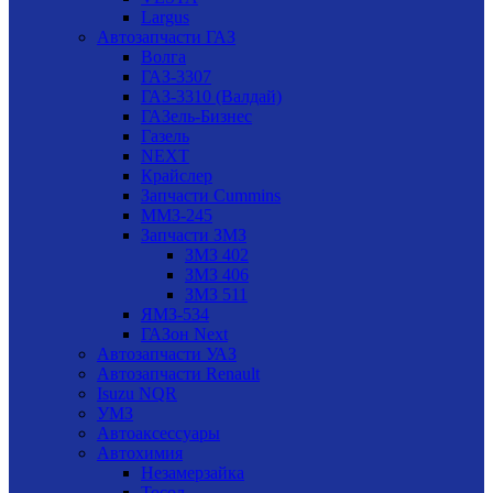
Largus
Автозапчасти ГАЗ
Волга
ГАЗ-3307
ГАЗ-3310 (Валдай)
ГАЗель-Бизнес
Газель
NEXT
Крайслер
Запчасти Cummins
ММЗ-245
Запчасти ЗМЗ
ЗМЗ 402
ЗМЗ 406
ЗМЗ 511
ЯМЗ-534
ГАЗон Next
Автозапчасти УАЗ
Автозапчасти Renault
Isuzu NQR
УМЗ
Автоаксессуары
Автохимия
Незамерзайка
Тосол