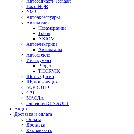
Автозапчасти Renault
Isuzu NQR
УМЗ
Автоаксессуары
Автохимия
Незамерзайка
Тосол
AXIOM
Автоэлектрика
Автолампы
Автостекло
Инструмент
Berger
THORVIK
Шины/Диски
Шумоизоляция
SUPROTEC
G21
МАСЛА
Запчасти RENAULT
Акции
Доставка и оплата
Оплата
Доставка
Как заказать