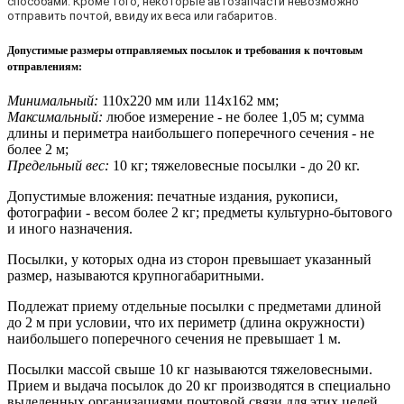
способами. Кроме того, некоторые автозапчасти невозможно
отправить почтой, ввиду их веса или габаритов.
Допустимые размеры отправляемых посылок и требования к почтовым
отправлениям
:
Минимальный:
110х220 мм или 114х162 мм;
Максимальный:
любое измерение - не более 1,05 м; сумма
длины и периметра наибольшего поперечного сечения - не
более 2 м;
Предельный вес:
10 кг; тяжеловесные посылки - до 20 кг.
Допустимые вложения: печатные издания, рукописи,
фотографии - весом более 2 кг; предметы культурно-бытового
и иного назначения.
Посылки, у которых одна из сторон превышает указанный
размер, называются крупногабаритными.
Подлежат приему отдельные посылки с предметами длиной
до 2 м при условии, что их периметр (длина окружности)
наибольшего поперечного сечения не превышает 1 м.
Посылки массой свыше 10 кг называются тяжеловесными.
Прием и выдача посылок до 20 кг производятся в специально
выделенных организациями почтовой связи для этих целей