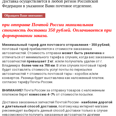
Доставка осуществляется в любой регион Российской
Федерации в указанное Вами почтовое отделение.
Обращаем Ваше внимание:
при отправке Почтой России минимальная
стоимость доставки 350 рублей. Оплачивается при
формировании заказа.
Минимальный тариф для почтового отправления - 350 рублей
,
почтовый тариф прибавляется к стоимости заказанных
автозапчастей. Стоимость отправки
может быть увеличена
и
отличаться от минимального тарифа в случаях, когда вес заказанных
автозапчастей
превышает 2 кг.
и/или получатель удален от г.
Владимира
более чем на 700 км
. В этих случаях почтовый тариф
будет составлять стоимость услуг почты по пересылке
автозапчастей + стоимость почтовой тары - коробок и/или
конвертов. Разница будет выставлена как наложенный платеж.
согласно тарифу Почты России.
ВНИМАНИЕ!
Почта России за отправку товаров с наложенным
платежом берет
комиссию 4-7%
от стоимости посылки.
Доставка заказанных запчастей Почтой России -
наиболее дорогой
и длительный способ доставки
, поэтому наш интернет-магазин
рекомендует выбирать данный способ доставки только в случае
невозможности получить заказанные автозапчасти другими