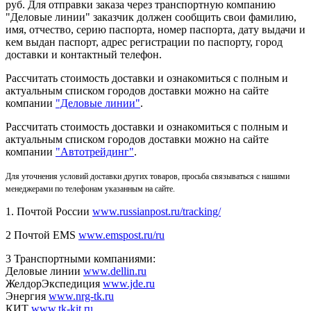
руб. Для отправки заказа через транспортную компанию
"Деловые линии" заказчик должен сообщить свои фамилию,
имя, отчество, серию паспорта, номер паспорта, дату выдачи и
кем выдан паспорт, адрес регистрации по паспорту, город
доставки и контактный телефон.
Рассчитать стоимость доставки и ознакомиться с полным и
актуальным списком городов доставки можно на сайте
компании
"Деловые линии"
.
Рассчитать стоимость доставки и ознакомиться с полным и
актуальным списком
городов доставки можно на сайте
компании
"Автотрейдинг"
.
Для уточнения условий доставки других товаров, просьба связываться с нашими
менеджерами по телефонам указанным на сайте.
1. Почтой России
www.russianpost.ru/tracking/
2 Почтой EMS
www.emspost.ru/ru
3 Транспортными компаниями:
Деловые линии
www.dellin.ru
ЖелдорЭкспедиция
www.jde.ru
Энергия
www.nrg-tk.ru
КИТ
www.tk-kit.ru