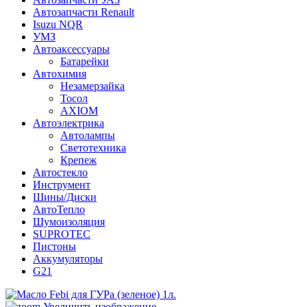
Автозапчасти Renault
Isuzu NQR
УМЗ
Автоаксессуары
Батарейки
Автохимия
Незамерзайка
Тосол
AXIOM
Автоэлектрика
Автолампы
Светотехника
Крепеж
Автостекло
Инструмент
Шины/Диски
АвтоТепло
Шумоизоляция
SUPROTEC
Пистоны
Аккумуляторы
G21
Увеличить изображение