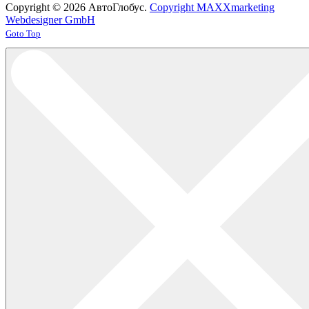
Copyright © 2026 АвтоГлобус.
Copyright MAXXmarketing
Webdesigner GmbH
Joomla! 3 Templates
Goto Top