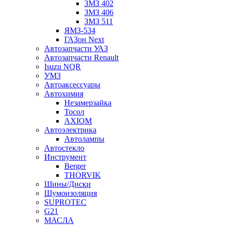
ЗМЗ 402
ЗМЗ 406
ЗМЗ 511
ЯМЗ-534
ГАЗон Next
Автозапчасти УАЗ
Автозапчасти Renault
Isuzu NQR
УМЗ
Автоаксессуары
Автохимия
Незамерзайка
Тосол
AXIOM
Автоэлектрика
Автолампы
Автостекло
Инструмент
Berger
THORVIK
Шины/Диски
Шумоизоляция
SUPROTEC
G21
МАСЛА