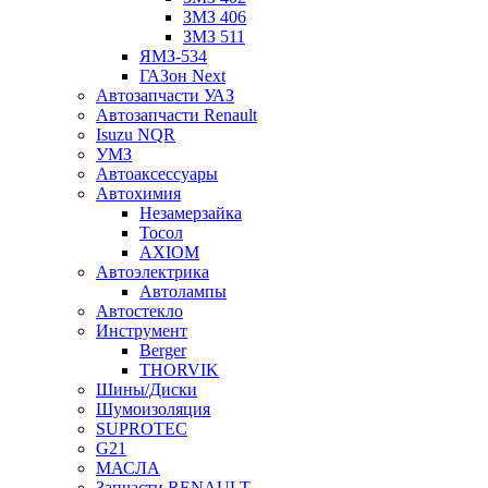
ЗМЗ 406
ЗМЗ 511
ЯМЗ-534
ГАЗон Next
Автозапчасти УАЗ
Автозапчасти Renault
Isuzu NQR
УМЗ
Автоаксессуары
Автохимия
Незамерзайка
Тосол
AXIOM
Автоэлектрика
Автолампы
Автостекло
Инструмент
Berger
THORVIK
Шины/Диски
Шумоизоляция
SUPROTEC
G21
МАСЛА
Запчасти RENAULT