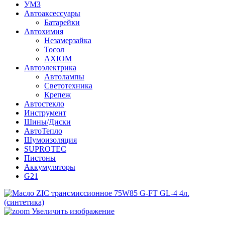
УМЗ
Автоаксессуары
Батарейки
Автохимия
Незамерзайка
Тосол
AXIOM
Автоэлектрика
Автолампы
Светотехника
Крепеж
Автостекло
Инструмент
Шины/Диски
АвтоТепло
Шумоизоляция
SUPROTEC
Пистоны
Аккумуляторы
G21
Увеличить изображение