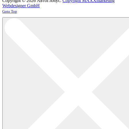
Copyright © 2026 АвтоГлобус.
Copyright MAXXmarketing
Webdesigner GmbH
Joomla! 3 Templates
Goto Top