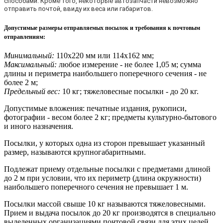
способами. Кроме того, некоторые автозапчасти невозможно
отправить почтой, ввиду их веса или габаритов.
Допустимые размеры отправляемых посылок и требования к почтовым
отправлениям
:
Минимальный:
110х220 мм или 114х162 мм;
Максимальный:
любое измерение - не более 1,05 м; сумма
длины и периметра наибольшего поперечного сечения - не
более 2 м;
Предельный вес:
10 кг; тяжеловесные посылки - до 20 кг.
Допустимые вложения: печатные издания, рукописи,
фотографии - весом более 2 кг; предметы культурно-бытового
и иного назначения.
Посылки, у которых одна из сторон превышает указанный
размер, называются крупногабаритными.
Подлежат приему отдельные посылки с предметами длиной
до 2 м при условии, что их периметр (длина окружности)
наибольшего поперечного сечения не превышает 1 м.
Посылки массой свыше 10 кг называются тяжеловесными.
Прием и выдача посылок до 20 кг производятся в специально
выделенных организациями почтовой связи для этих целей