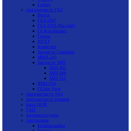
Largus
Автозапчасти ГАЗ
Волга
ГАЗ-3307
ГАЗ-3310 (Валдай)
ГАЗель-Бизнес
Газель
NEXT
Крайслер
Запчасти Cummins
ММЗ-245
Запчасти ЗМЗ
ЗМЗ 402
ЗМЗ 406
ЗМЗ 511
ЯМЗ-534
ГАЗон Next
Автозапчасти УАЗ
Автозапчасти Renault
Isuzu NQR
УМЗ
Автоаксессуары
Автохимия
Незамерзайка
Тосол