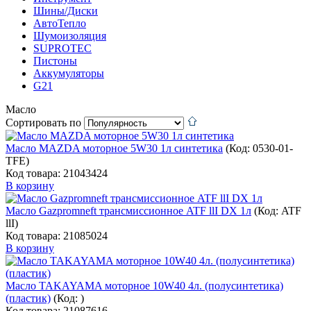
Шины/Диски
АвтоТепло
Шумоизоляция
SUPROTEC
Пистоны
Аккумуляторы
G21
Масло
Сортировать по
Масло MAZDA моторное 5W30 1л синтетика
(Код:
0530-01-
TFE
)
Код товара: 21043424
В корзину
Масло Gazpromneft трансмиссионное ATF llI DX 1л
(Код:
ATF
llI
)
Код товара: 21085024
В корзину
Масло TAKAYAMA моторное 10W40 4л. (полусинтетика)
(пластик)
(Код:
)
Код товара: 21087616