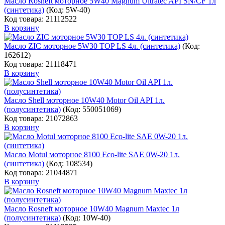
Масло Rosneft моторное 5W40 Magnum Ultratec API SN/CF 1л
(синтетика)
(Код:
5W-40
)
Код товара: 21112522
В корзину
Масло ZIC моторное 5W30 TOP LS 4л. (синтетика)
(Код:
162612
)
Код товара: 21118471
В корзину
Масло Shell моторное 10W40 Motor Oil API 1л.
(полусинтетика)
(Код:
550051069
)
Код товара: 21072863
В корзину
Масло Motul моторное 8100 Eco-lite SAE 0W-20 1л.
(синтетика)
(Код:
108534
)
Код товара: 21044871
В корзину
Масло Rosneft моторное 10W40 Magnum Maxtec 1л
(полусинтетика)
(Код:
10W-40
)