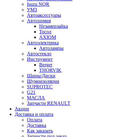
Isuzu NQR
УМЗ
Автоаксессуары
Автохимия
Незамерзайка
Тосол
AXIOM
Автоэлектрика
Автолампы
Автостекло
Инструмент
Berger
THORVIK
Шины/Диски
Шумоизоляция
SUPROTEC
G21
МАСЛА
Запчасти RENAULT
Акции
Доставка и оплата
Оплата
Доставка
Как заказать
Запчасти под заказ