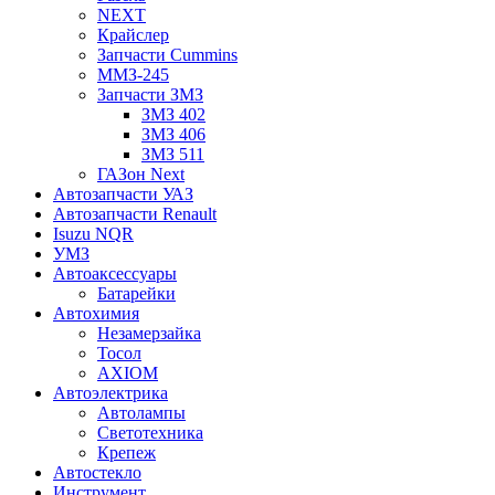
NEXT
Крайслер
Запчасти Cummins
ММЗ-245
Запчасти ЗМЗ
ЗМЗ 402
ЗМЗ 406
ЗМЗ 511
ГАЗон Next
Автозапчасти УАЗ
Автозапчасти Renault
Isuzu NQR
УМЗ
Автоаксессуары
Батарейки
Автохимия
Незамерзайка
Тосол
AXIOM
Автоэлектрика
Автолампы
Светотехника
Крепеж
Автостекло
Инструмент