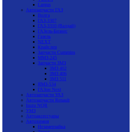
Largus
Автозапчасти ГАЗ
Волга
ГАЗ-3307
ГАЗ-3310 (Валдай)
ГАЗель-Бизнес
Газель
NEXT
Крайслер
Запчасти Cummins
ММЗ-245
Запчасти ЗМЗ
ЗМЗ 402
ЗМЗ 406
ЗМЗ 511
ЯМЗ-534
ГАЗон Next
Автозапчасти УАЗ
Автозапчасти Renault
Isuzu NQR
УМЗ
Автоаксессуары
Автохимия
Незамерзайка
Тосол