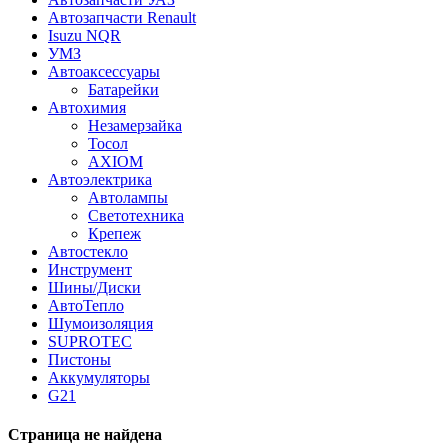
Автозапчасти Renault
Isuzu NQR
УМЗ
Автоаксессуары
Батарейки
Автохимия
Незамерзайка
Тосол
AXIOM
Автоэлектрика
Автолампы
Светотехника
Крепеж
Автостекло
Инструмент
Шины/Диски
АвтоТепло
Шумоизоляция
SUPROTEC
Пистоны
Аккумуляторы
G21
Страница не найдена