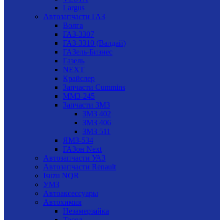
Largus
Автозапчасти ГАЗ
Волга
ГАЗ-3307
ГАЗ-3310 (Валдай)
ГАЗель-Бизнес
Газель
NEXT
Крайслер
Запчасти Cummins
ММЗ-245
Запчасти ЗМЗ
ЗМЗ 402
ЗМЗ 406
ЗМЗ 511
ЯМЗ-534
ГАЗон Next
Автозапчасти УАЗ
Автозапчасти Renault
Isuzu NQR
УМЗ
Автоаксессуары
Автохимия
Незамерзайка
Тосол