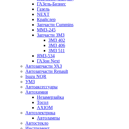
ГАЗель-Бизнес
Газель
NEXT
Крайслер
Запчасти Cummins
ММЗ-245
Запчасти ЗМЗ
ЗМЗ 402
ЗМЗ 406
ЗМЗ 511
ЯМЗ-534
ГАЗон Next
Автозапчасти УАЗ
Автозапчасти Renault
Isuzu NQR
УМЗ
Автоаксессуары
Автохимия
Незамерзайка
Тосол
AXIOM
Автоэлектрика
Автолампы
Автостекло
Инструмент