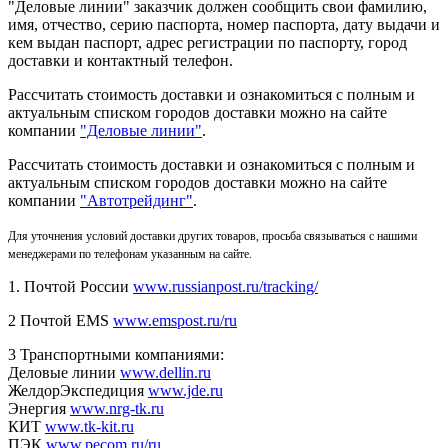
"Деловые линии" заказчик должен сообщить свои фамилию,
имя, отчество, серию паспорта, номер паспорта, дату выдачи и
кем выдан паспорт, адрес регистрации по паспорту, город
доставки и контактный телефон.
Рассчитать стоимость доставки и ознакомиться с полным и
актуальным списком городов доставки можно на сайте
компании
"Деловые линии"
.
Рассчитать стоимость доставки и ознакомиться с полным и
актуальным списком
городов доставки можно на сайте
компании
"Автотрейдинг"
.
Для уточнения условий доставки других товаров, просьба связываться с нашими
менеджерами по телефонам указанным на сайте.
1. Почтой России
www.russianpost.ru/tracking/
2 Почтой EMS
www.emspost.ru/ru
3 Транспортными компаниями:
Деловые линии
www.dellin.ru
ЖелдорЭкспедиция
www.jde.ru
Энергия
www.nrg-tk.ru
КИТ
www.tk-kit.ru
ПЭК
www.pecom.ru/ru