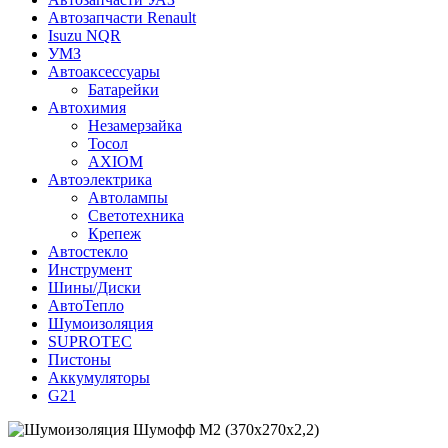
Автозапчасти Renault
Isuzu NQR
УМЗ
Автоаксессуары
Батарейки
Автохимия
Незамерзайка
Тосол
AXIOM
Автоэлектрика
Автолампы
Светотехника
Крепеж
Автостекло
Инструмент
Шины/Диски
АвтоТепло
Шумоизоляция
SUPROTEC
Пистоны
Аккумуляторы
G21