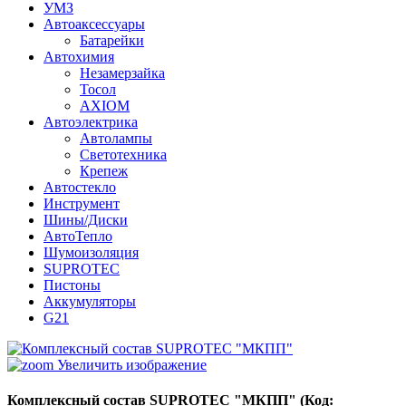
УМЗ
Автоаксессуары
Батарейки
Автохимия
Незамерзайка
Тосол
AXIOM
Автоэлектрика
Автолампы
Светотехника
Крепеж
Автостекло
Инструмент
Шины/Диски
АвтоТепло
Шумоизоляция
SUPROTEC
Пистоны
Аккумуляторы
G21
Увеличить изображение
Комплексный состав SUPROTEC "МКПП"
(Код: