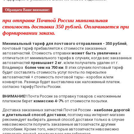
Обращаем Ваше внимание:
при отправке Почтой России минимальная
стоимость доставки 350 рублей. Оплачивается при
формировании заказа.
Минимальный тариф для почтового отправления - 350 рублей
,
почтовый тариф прибавляется к стоимости заказанных
автозапчастей. Стоимость отправки
может быть увеличена
и
отличаться от минимального тарифа в случаях, когда вес заказанных
автозапчастей
превышает 2 кг.
и/или получатель удален от г.
Владимира
более чем на 700 км
. В этих случаях почтовый тариф
будет составлять стоимость услуг почты по пересылке
автозапчастей + стоимость почтовой тары - коробок и/или
конвертов. Разница будет выставлена как наложенный платеж.
согласно тарифу Почты России.
ВНИМАНИЕ!
Почта России за отправку товаров с наложенным
платежом берет
комиссию 4-7%
от стоимости посылки.
Доставка заказанных запчастей Почтой России -
наиболее дорогой
и длительный способ доставки
, поэтому наш интернет-магазин
рекомендует выбирать данный способ доставки только в случае
невозможности получить заказанные автозапчасти другими
способами. Кроме того, некоторые автозапчасти невозможно
отправить почтой, ввиду их веса или габаритов.