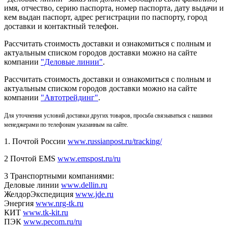
имя, отчество, серию паспорта, номер паспорта, дату выдачи и
кем выдан паспорт, адрес регистрации по паспорту, город
доставки и контактный телефон.
Рассчитать стоимость доставки и ознакомиться с полным и
актуальным списком городов доставки можно на сайте
компании
"Деловые линии"
.
Рассчитать стоимость доставки и ознакомиться с полным и
актуальным списком
городов доставки можно на сайте
компании
"Автотрейдинг"
.
Для уточнения условий доставки других товаров, просьба связываться с нашими
менеджерами по телефонам указанным на сайте.
1. Почтой России
www.russianpost.ru/tracking/
2 Почтой EMS
www.emspost.ru/ru
3 Транспортными компаниями:
Деловые линии
www.dellin.ru
ЖелдорЭкспедиция
www.jde.ru
Энергия
www.nrg-tk.ru
КИТ
www.tk-kit.ru
ПЭК
www.pecom.ru/ru