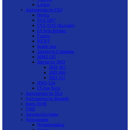
Largus
Автозапчасти ГАЗ
Волга
ГАЗ-3307
ГАЗ-3310 (Валдай)
ГАЗель-Бизнес
Газель
NEXT
Крайслер
Запчасти Cummins
ММЗ-245
Запчасти ЗМЗ
ЗМЗ 402
ЗМЗ 406
ЗМЗ 511
ЯМЗ-534
ГАЗон Next
Автозапчасти УАЗ
Автозапчасти Renault
Isuzu NQR
УМЗ
Автоаксессуары
Автохимия
Незамерзайка
Тосол