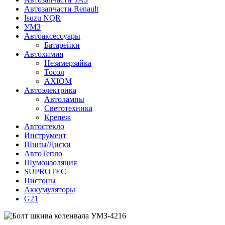
Автозапчасти Renault
Isuzu NQR
УМЗ
Автоаксессуары
Батарейки
Автохимия
Незамерзайка
Тосол
AXIOM
Автоэлектрика
Автолампы
Светотехника
Крепеж
Автостекло
Инструмент
Шины/Диски
АвтоТепло
Шумоизоляция
SUPROTEC
Пистоны
Аккумуляторы
G21