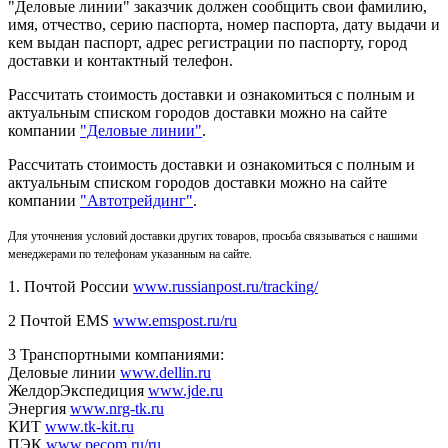
"Деловые линии" заказчик должен сообщить свои фамилию,
имя, отчество, серию паспорта, номер паспорта, дату выдачи и
кем выдан паспорт, адрес регистрации по паспорту, город
доставки и контактный телефон.
Рассчитать стоимость доставки и ознакомиться с полным и
актуальным списком городов доставки можно на сайте
компании
"Деловые линии"
.
Рассчитать стоимость доставки и ознакомиться с полным и
актуальным списком
городов доставки можно на сайте
компании
"Автотрейдинг"
.
Для уточнения условий доставки других товаров, просьба связываться с нашими
менеджерами по телефонам указанным на сайте.
1. Почтой России
www.russianpost.ru/tracking/
2 Почтой EMS
www.emspost.ru/ru
3 Транспортными компаниями:
Деловые линии
www.dellin.ru
ЖелдорЭкспедиция
www.jde.ru
Энергия
www.nrg-tk.ru
КИТ
www.tk-kit.ru
ПЭК
www.pecom.ru/ru