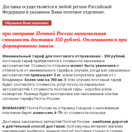
Доставка осуществляется в любой регион Российской
Федерации в указанное Вами почтовое отделение.
Обращаем Ваше внимание:
при отправке Почтой России минимальная
стоимость доставки 350 рублей. Оплачивается при
формировании заказа.
Минимальный тариф для почтового отправления - 350 рублей
,
почтовый тариф прибавляется к стоимости заказанных
автозапчастей. Стоимость отправки
может быть увеличена
и
отличаться от минимального тарифа в случаях, когда вес заказанных
автозапчастей
превышает 2 кг.
и/или получатель удален от г.
Владимира
более чем на 700 км
. В этих случаях почтовый тариф
будет составлять стоимость услуг почты по пересылке
автозапчастей + стоимость почтовой тары - коробок и/или
конвертов. Разница будет выставлена как наложенный платеж.
согласно тарифу Почты России.
ВНИМАНИЕ!
Почта России за отправку товаров с наложенным
платежом берет
комиссию 4-7%
от стоимости посылки.
Доставка заказанных запчастей Почтой России -
наиболее дорогой
и длительный способ доставки
, поэтому наш интернет-магазин
рекомендует выбирать данный способ доставки только в случае