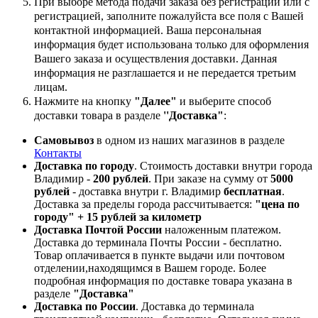
При выборе метода подачи заказа без регистрации или с
регистрацией, заполните пожалуйста все поля с Вашей
контактной информацией. Ваша персональная
информация будет использована только для оформления
Вашего заказа и осуществления доставки. Данная
информация не разглашается и не передается третьим
лицам.
Нажмите на кнопку
"Далее"
и выберите способ
доставки товара в разделе
''Доставка"
:
Самовывоз
в одном из наших магазинов в разделе
Контакты
Доставка по городу
. Стоимость доставки внутри города
Владимир -
200 рублей
. При заказе на сумму от
5000
рублей
- доставка внутри г. Владимир
бесплатная
.
Доставка за пределы города рассчитывается:
"цена по
городу" + 15 рублей за километр
Доставка Почтой России
наложенным платежом.
Доставка до терминала Почты России - бесплатно.
Товар оплачивается в пункте выдачи или почтовом
отделении,находящимся в Вашем городе. Более
подробная информация по доставке товара указана в
разделе
"Доставка"
Доставка по России
. Доставка до терминала