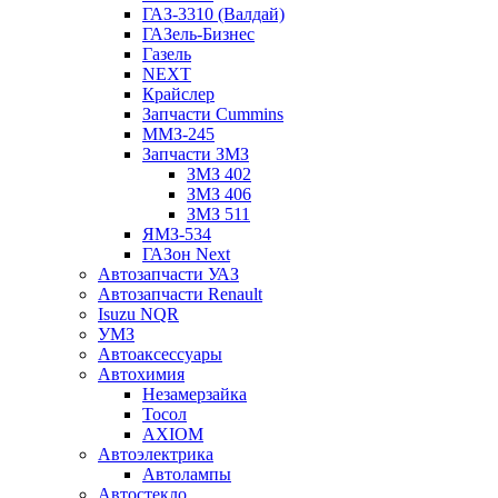
ГАЗ-3310 (Валдай)
ГАЗель-Бизнес
Газель
NEXT
Крайслер
Запчасти Cummins
ММЗ-245
Запчасти ЗМЗ
ЗМЗ 402
ЗМЗ 406
ЗМЗ 511
ЯМЗ-534
ГАЗон Next
Автозапчасти УАЗ
Автозапчасти Renault
Isuzu NQR
УМЗ
Автоаксессуары
Автохимия
Незамерзайка
Тосол
AXIOM
Автоэлектрика
Автолампы
Автостекло