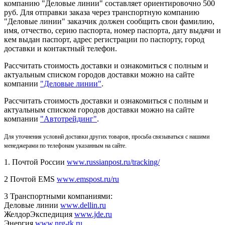
компанию "Деловые линии" составляет ориентировочно 500
руб. Для отправки заказа через транспортную компанию
"Деловые линии" заказчик должен сообщить свои фамилию,
имя, отчество, серию паспорта, номер паспорта, дату выдачи и
кем выдан паспорт, адрес регистрации по паспорту, город
доставки и контактный телефон.
Рассчитать стоимость доставки и ознакомиться с полным и
актуальным списком городов доставки можно на сайте
компании
"Деловые линии"
.
Рассчитать стоимость доставки и ознакомиться с полным и
актуальным списком
городов доставки можно на сайте
компании
"Автотрейдинг"
.
Для уточнения условий доставки других товаров, просьба связываться с нашими
менеджерами по телефонам указанным на сайте.
1. Почтой России
www.russianpost.ru/tracking/
2 Почтой EMS
www.emspost.ru/ru
3 Транспортными компаниями:
Деловые линии
www.dellin.ru
ЖелдорЭкспедиция
www.jde.ru
Энергия
www.nrg-tk.ru