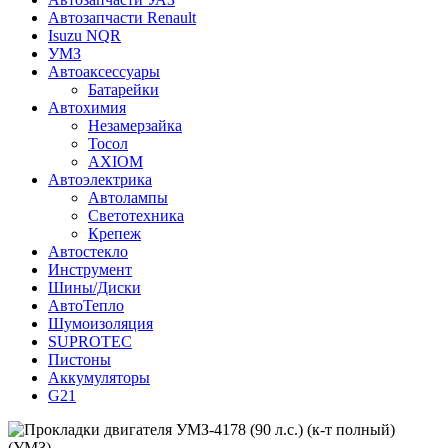
Автозапчасти Renault
Isuzu NQR
УМЗ
Автоаксессуары
Батарейки
Автохимия
Незамерзайка
Тосол
AXIOM
Автоэлектрика
Автолампы
Светотехника
Крепеж
Автостекло
Инструмент
Шины/Диски
АвтоТепло
Шумоизоляция
SUPROTEC
Пистоны
Аккумуляторы
G21