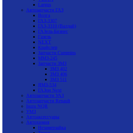
Largus
Автозапчасти ГАЗ
Волга
ГАЗ-3307
ГАЗ-3310 (Валдай)
ГАЗель-Бизнес
Газель
NEXT
Крайслер
Запчасти Cummins
ММЗ-245
Запчасти ЗМЗ
ЗМЗ 402
ЗМЗ 406
ЗМЗ 511
ЯМЗ-534
ГАЗон Next
Автозапчасти УАЗ
Автозапчасти Renault
Isuzu NQR
УМЗ
Автоаксессуары
Автохимия
Незамерзайка
Тосол