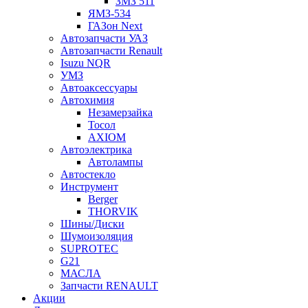
ЗМЗ 511
ЯМЗ-534
ГАЗон Next
Автозапчасти УАЗ
Автозапчасти Renault
Isuzu NQR
УМЗ
Автоаксессуары
Автохимия
Незамерзайка
Тосол
AXIOM
Автоэлектрика
Автолампы
Автостекло
Инструмент
Berger
THORVIK
Шины/Диски
Шумоизоляция
SUPROTEC
G21
МАСЛА
Запчасти RENAULT
Акции