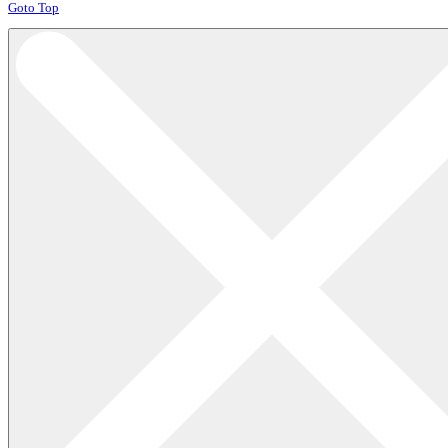
Joomla! 3 Templates
Goto Top