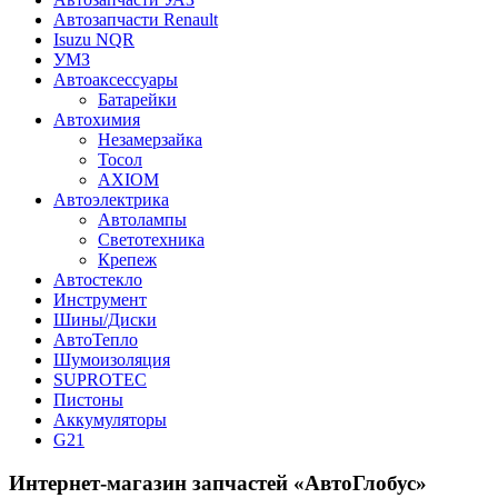
Автозапчасти Renault
Isuzu NQR
УМЗ
Автоаксессуары
Батарейки
Автохимия
Незамерзайка
Тосол
AXIOM
Автоэлектрика
Автолампы
Светотехника
Крепеж
Автостекло
Инструмент
Шины/Диски
АвтоТепло
Шумоизоляция
SUPROTEC
Пистоны
Аккумуляторы
G21
Интернет-магазин запчастей «АвтоГлобус»