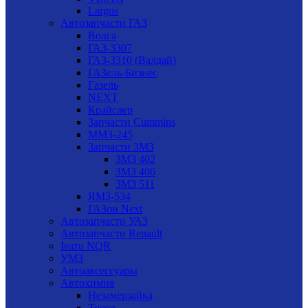
Largus
Автозапчасти ГАЗ
Волга
ГАЗ-3307
ГАЗ-3310 (Валдай)
ГАЗель-Бизнес
Газель
NEXT
Крайслер
Запчасти Cummins
ММЗ-245
Запчасти ЗМЗ
ЗМЗ 402
ЗМЗ 406
ЗМЗ 511
ЯМЗ-534
ГАЗон Next
Автозапчасти УАЗ
Автозапчасти Renault
Isuzu NQR
УМЗ
Автоаксессуары
Автохимия
Незамерзайка
Тосол