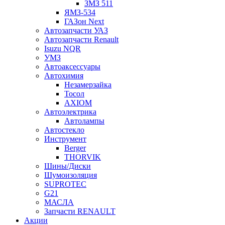
ЗМЗ 511
ЯМЗ-534
ГАЗон Next
Автозапчасти УАЗ
Автозапчасти Renault
Isuzu NQR
УМЗ
Автоаксессуары
Автохимия
Незамерзайка
Тосол
AXIOM
Автоэлектрика
Автолампы
Автостекло
Инструмент
Berger
THORVIK
Шины/Диски
Шумоизоляция
SUPROTEC
G21
МАСЛА
Запчасти RENAULT
Акции