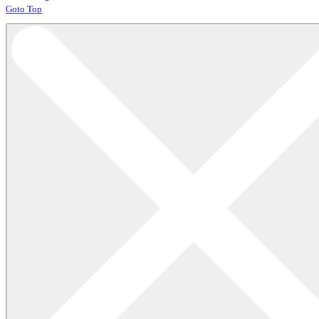
Joomla! 3 Templates
Goto Top