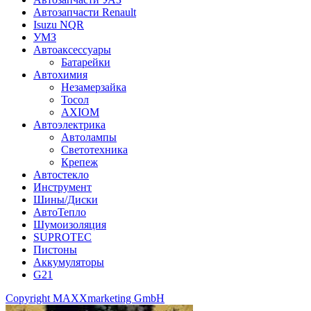
Автозапчасти Renault
Isuzu NQR
УМЗ
Автоаксессуары
Батарейки
Автохимия
Незамерзайка
Тосол
AXIOM
Автоэлектрика
Автолампы
Светотехника
Крепеж
Автостекло
Инструмент
Шины/Диски
АвтоТепло
Шумоизоляция
SUPROTEC
Пистоны
Аккумуляторы
G21
Copyright MAXXmarketing GmbH