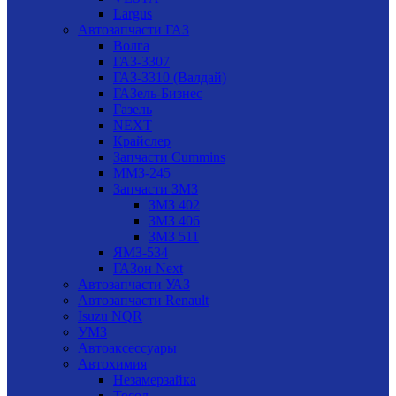
Largus
Автозапчасти ГАЗ
Волга
ГАЗ-3307
ГАЗ-3310 (Валдай)
ГАЗель-Бизнес
Газель
NEXT
Крайслер
Запчасти Cummins
ММЗ-245
Запчасти ЗМЗ
ЗМЗ 402
ЗМЗ 406
ЗМЗ 511
ЯМЗ-534
ГАЗон Next
Автозапчасти УАЗ
Автозапчасти Renault
Isuzu NQR
УМЗ
Автоаксессуары
Автохимия
Незамерзайка
Тосол