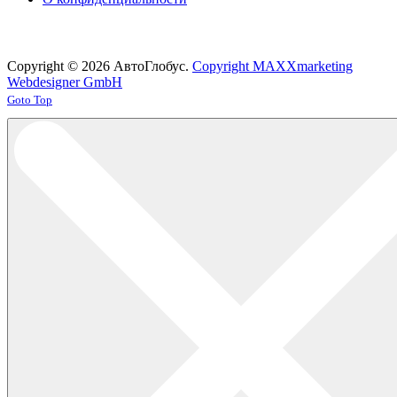
Copyright © 2026 АвтоГлобус.
Copyright MAXXmarketing
Webdesigner GmbH
Joomla! 3 Templates
Goto Top