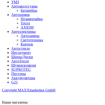
УМЗ
Автоаксессуары
Батарейки
Автохимия
Незамерзайка
Тосол
AXIOM
Автоэлектрика
Автолампы
Светотехника
Крепеж
Автостекло
Инструмент
Шины/Диски
АвтоТепло
Шумоизоляция
SUPROTEC
Пистоны
Аккумуляторы
G21
Copyright MAXXmarketing GmbH
Наши магазины