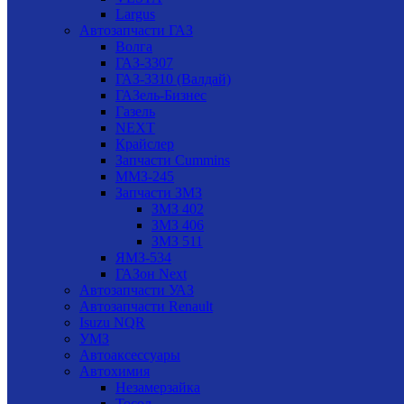
Largus
Автозапчасти ГАЗ
Волга
ГАЗ-3307
ГАЗ-3310 (Валдай)
ГАЗель-Бизнес
Газель
NEXT
Крайслер
Запчасти Cummins
ММЗ-245
Запчасти ЗМЗ
ЗМЗ 402
ЗМЗ 406
ЗМЗ 511
ЯМЗ-534
ГАЗон Next
Автозапчасти УАЗ
Автозапчасти Renault
Isuzu NQR
УМЗ
Автоаксессуары
Автохимия
Незамерзайка
Тосол