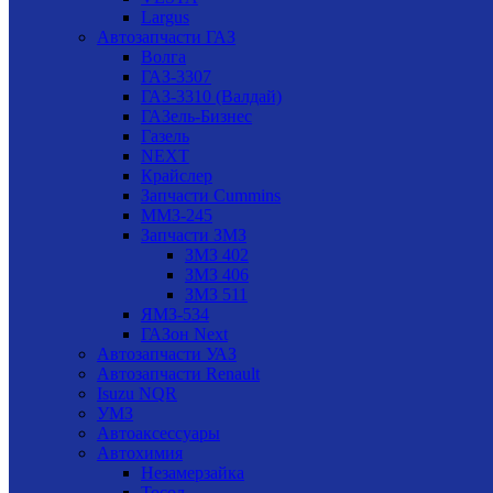
Largus
Автозапчасти ГАЗ
Волга
ГАЗ-3307
ГАЗ-3310 (Валдай)
ГАЗель-Бизнес
Газель
NEXT
Крайслер
Запчасти Cummins
ММЗ-245
Запчасти ЗМЗ
ЗМЗ 402
ЗМЗ 406
ЗМЗ 511
ЯМЗ-534
ГАЗон Next
Автозапчасти УАЗ
Автозапчасти Renault
Isuzu NQR
УМЗ
Автоаксессуары
Автохимия
Незамерзайка
Тосол