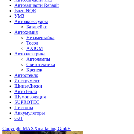
Автозапчасти Renault
Isuzu NQR
УМЗ
Автоаксессуары
Батарейки
Автохимия
Незамерзайка
Тосол
AXIOM
Автоэлектрика
Автолампы
Светотехника
Крепеж
Автостекло
Инструмент
Шины/Диски
АвтоТепло
Шумоизоляция
SUPROTEC
Пистоны
Аккумуляторы
G21
Copyright MAXXmarketing GmbH