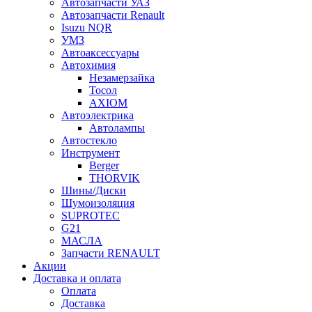
Автозапчасти УАЗ
Автозапчасти Renault
Isuzu NQR
УМЗ
Автоаксессуары
Автохимия
Незамерзайка
Тосол
AXIOM
Автоэлектрика
Автолампы
Автостекло
Инструмент
Berger
THORVIK
Шины/Диски
Шумоизоляция
SUPROTEC
G21
МАСЛА
Запчасти RENAULT
Акции
Доставка и оплата
Оплата
Доставка