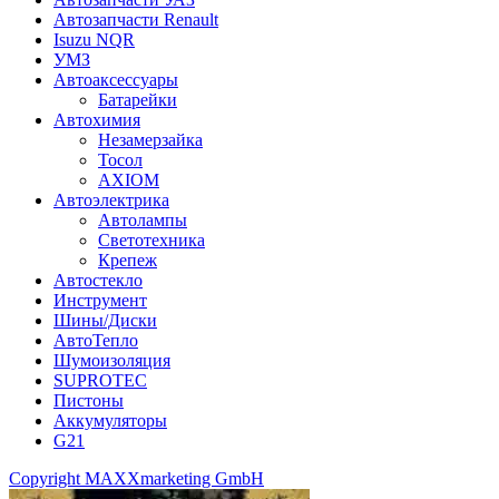
Автозапчасти Renault
Isuzu NQR
УМЗ
Автоаксессуары
Батарейки
Автохимия
Незамерзайка
Тосол
AXIOM
Автоэлектрика
Автолампы
Светотехника
Крепеж
Автостекло
Инструмент
Шины/Диски
АвтоТепло
Шумоизоляция
SUPROTEC
Пистоны
Аккумуляторы
G21
Copyright MAXXmarketing GmbH