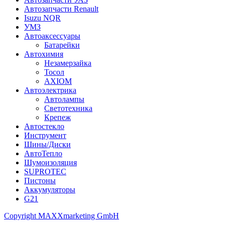
Автозапчасти Renault
Isuzu NQR
УМЗ
Автоаксессуары
Батарейки
Автохимия
Незамерзайка
Тосол
AXIOM
Автоэлектрика
Автолампы
Светотехника
Крепеж
Автостекло
Инструмент
Шины/Диски
АвтоТепло
Шумоизоляция
SUPROTEC
Пистоны
Аккумуляторы
G21
Copyright MAXXmarketing GmbH