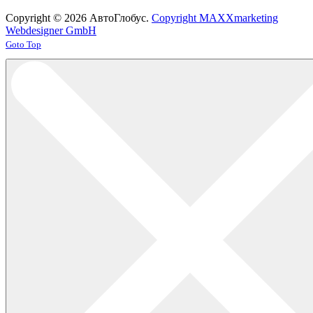
Copyright © 2026 АвтоГлобус.
Copyright MAXXmarketing
Webdesigner GmbH
Joomla! 3 Templates
Goto Top